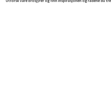
Utforsk våre brosjyrer og finn inspirasjonen og rådene du tr