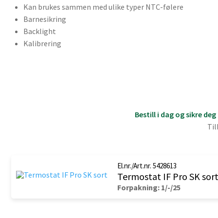
Kan brukes sammen med ulike typer NTC-følere
Barnesikring
Backlight
Kalibrering
Bestill i dag og sikre d
Til
El.nr./Art.nr. 5428613
Termostat IF Pro SK sor
Forpakning: 1/-/25