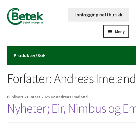
Hopp
Hopp
Innlogging nettbutikk
til
til
navigasjon
innhold
Meny
Forsiden
Produkter/Søk
Katalog og brosjyre
Forfatter:
Andreas Imeland
Kontaktinformasjon
Fold
Om Betek Norge AS
Publisert
21. mars 2025
av
Andreas Imeland
ut
Nyheter; Eir, Nimbus og E
underm
Volumpriser