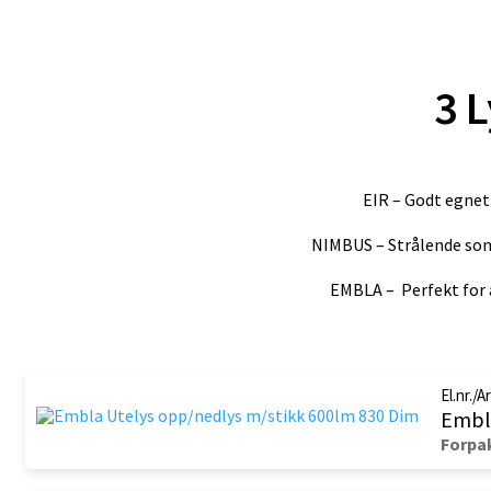
3 
EIR – Godt egnet
NIMBUS – Strålende som 
EMBLA – Perfekt for å
El.nr./A
Embla
Forpak