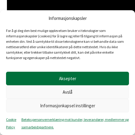
Informasjonskapsler
For å gi deg den best mulige opplevelsen bruker vi teknologier som
informasjonskapsler (cookies) for å lagre og/eller få tilgang til informasjon på
enheten din. Ved å samtykke til disse teknologiene kan vi behandle data som
nettleseratferd eller unike identifikatorer på dette nettstedet. Hvis du ikke
samtykker, eller trekker tilbake samtykket ditt, kan det påvirke enkelte
funksjoner og egenskaper på nettstedet negativt.
Aksepter
Avslå
Informasjonkapsel instillinger
Cookie
Beteks personvernerklæring mot kunder, leverandører, medlemmer og
Policy
samarbeidspartnere.