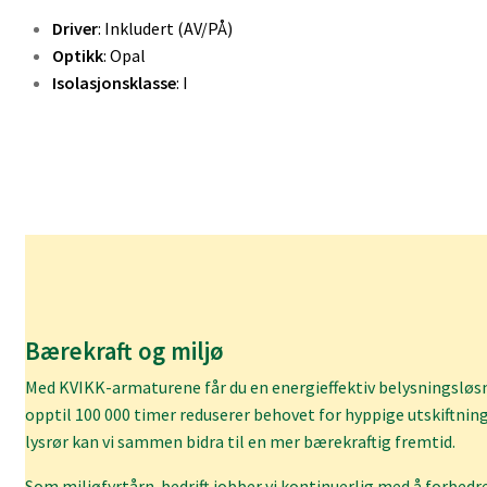
Driver
: Inkludert (AV/PÅ)
Optikk
: Opal
Isolasjonsklasse
: I
Bærekraft og miljø
Med KVIKK-armaturene får du en energieffektiv belysningsløsni
opptil 100 000 timer reduserer behovet for hyppige utskiftning
lysrør kan vi sammen bidra til en mer bærekraftig fremtid.
Som miljøfyrtårn-bedrift jobber vi kontinuerlig med å forbedre 