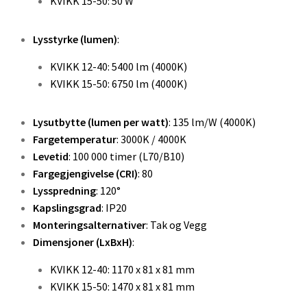
KVIKK 15-50: 50 W
Lysstyrke (lumen)
:
KVIKK 12-40: 5400 lm (4000K)
KVIKK 15-50: 6750 lm (4000K)
Lysutbytte (lumen per watt)
: 135 lm/W (4000K)
Fargetemperatur
: 3000K / 4000K
Levetid
: 100 000 timer (L70/B10)
Fargegjengivelse (CRI)
: 80
Lysspredning
: 120°
Kapslingsgrad
: IP20
Monteringsalternativer
: Tak og Vegg
Dimensjoner (LxBxH)
:
KVIKK 12-40: 1170 x 81 x 81 mm
KVIKK 15-50: 1470 x 81 x 81 mm