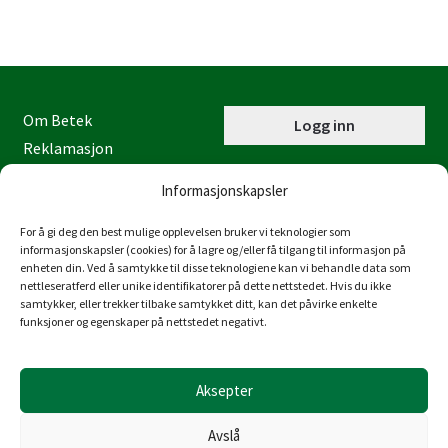
Om Betek
Logg inn
Reklamasjon
Kontaktinformasjon
Informasjonskapsler
Miljøfyrtårn
Personvernerklæring
For å gi deg den best mulige opplevelsen bruker vi teknologier som
informasjonskapsler (cookies) for å lagre og/eller få tilgang til informasjon på
Åpenhetsloven
enheten din. Ved å samtykke til disse teknologiene kan vi behandle data som
nettleseratferd eller unike identifikatorer på dette nettstedet. Hvis du ikke
Juraveien 4
samtykker, eller trekker tilbake samtykket ditt, kan det påvirke enkelte
4636 Kristiansand
funksjoner og egenskaper på nettstedet negativt.
Tlf: 38 53 15 00
post@betek-norge.no
Aksepter
Org.nr.: 980 832 481
Avslå