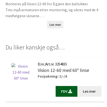
Monteres på Vision 12-60 for å gjøre den ballsikker.
Tres inpå armaturen etter montering, og sikres med de 4
medfølgene skruene.
Pass på at selve armaturen også er festet godt til
Les mer
underlaget!
Du liker kanskje også…
El.nr./Art.nr. 3254655
Vision 12-60 med 60° linse
Forpakning: 1/-/4
FDV
Les mer