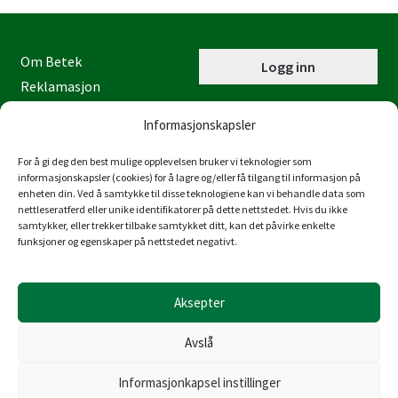
Om Betek
Logg inn
Reklamasjon
Kontaktinformasjon
Informasjonskapsler
Miljøfyrtårn
Personvernerklæring
For å gi deg den best mulige opplevelsen bruker vi teknologier som
informasjonskapsler (cookies) for å lagre og/eller få tilgang til informasjon på
Åpenhetsloven
enheten din. Ved å samtykke til disse teknologiene kan vi behandle data som
nettleseratferd eller unike identifikatorer på dette nettstedet. Hvis du ikke
Juraveien 4
samtykker, eller trekker tilbake samtykket ditt, kan det påvirke enkelte
4636 Kristiansand
funksjoner og egenskaper på nettstedet negativt.
Tlf: 38 53 15 00
post@betek-norge.no
Aksepter
Org.nr.: 980 832 481
Avslå
Informasjonkapsel instillinger
© Copyright Betek Norge AS 2026