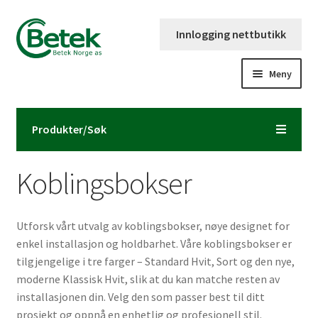
Hopp
Hopp
Innlogging nettbutikk
til
til
navigasjon
innhold
Meny
Forsiden
Produkter/Søk
Katalog og brosjyre
Koblingsbokser
Kontaktinformasjon
Fold
Om Betek Norge AS
Utforsk vårt utvalg av koblingsbokser, nøye designet for
ut
enkel installasjon og holdbarhet. Våre koblingsbokser er
underm
Volumpriser
tilgjengelige i tre farger – Standard Hvit, Sort og den nye,
moderne Klassisk Hvit, slik at du kan matche resten av
installasjonen din. Velg den som passer best til ditt
prosjekt og oppnå en enhetlig og profesjonell stil.