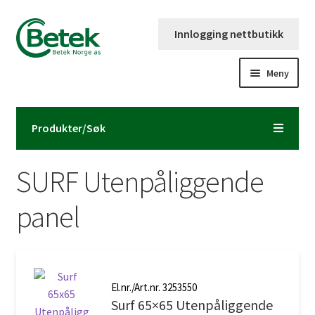
Hopp
Hopp
Innlogging nettbutikk
til
til
navigasjon
innhold
Meny
Forsiden
Produkter/Søk
Katalog og brosjyre
SURF Utenpåliggende
Kontaktinformasjon
panel
Fold
Om Betek Norge AS
ut
underm
Volumpriser
El.nr./Art.nr. 3253550
Surf 65×65 Utenpåliggende