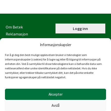
Om Betek
Logg inn
Reklamasjon
Kontaktinformasjon
Informasjonskapsler
Miljøfyrtårn
Personvernerklæring
For å gi deg den best mulige opplevelsen bruker vi teknologier som
informasjonskapsler (cookies) for å lagre og/eller få tilgang til informasjon på
Åpenhetsloven
enheten din. Ved å samtykke til disse teknologiene kan vi behandle data som
nettleseratferd eller unike identifikatorer på dette nettstedet. Hvis du ikke
Juraveien 4
samtykker, eller trekker tilbake samtykket ditt, kan det påvirke enkelte
4636 Kristiansand
funksjoner og egenskaper på nettstedet negativt.
Tlf: 38 53 15 00
post@betek-norge.no
Aksepter
Org.nr.: 980 832 481
Avslå