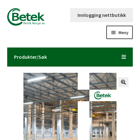
Hopp
Hopp
Innlogging nettbutikk
til
til
navigasjon
innhold
Meny
Forsiden
Produkter/Søk
Katalog og brosjyre
Kontaktinformasjon
Fold
Om Betek Norge AS
ut
underm
Volumpriser