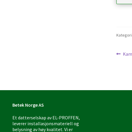
Kategori
Inn
Forr
Kamp
innl
Betek Norge AS
Et datterselskap av EL-PROFFEN,
leverer installasjonsmateriell og
belysning av høy kvalitet. Vi er