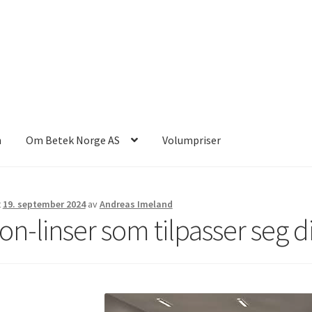
n
Om Betek Norge AS
Volumpriser
t
19. september 2024
av
Andreas Imeland
ion-linser som tilpasser seg d