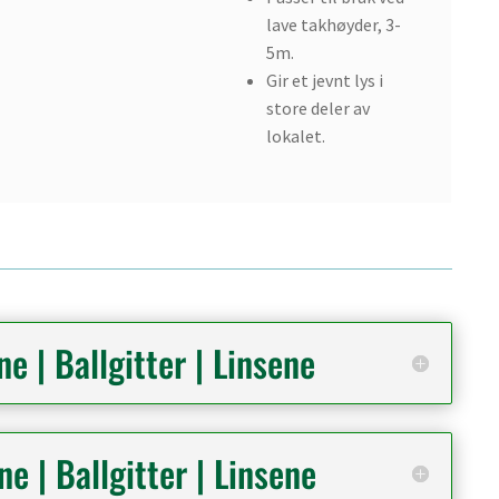
lave takhøyder, 3-
5m.
Gir et jevnt lys i
store deler av
lokalet.
e | Ballgitter | Linsene
e | Ballgitter | Linsene