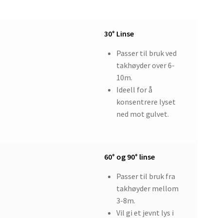
30° Linse
Passer til bruk ved
takhøyder over 6-
10m.
Ideell for å
konsentrere lyset
ned mot gulvet.
60° og 90° linse
Passer til bruk fra
takhøyder mellom
3-8m.
Vil gi et jevnt lys i