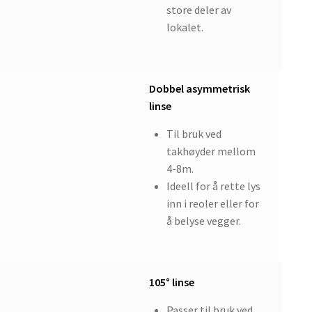
store deler av
lokalet.
Dobbel asymmetrisk
linse
Til bruk ved
takhøyder mellom
4-8m.
Ideell for å rette lys
inn i reoler eller for
å belyse vegger.
105° linse
Passer til bruk ved