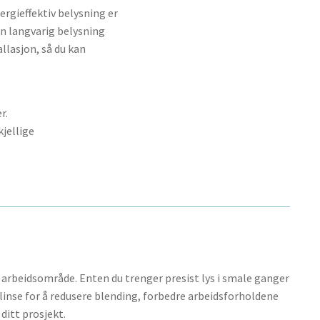
ergieffektiv belysning er
on langvarig belysning
llasjon, så du kan
r.
kjellige
 arbeidsområde. Enten du trenger presist lys i smale ganger
g linse for å redusere blending, forbedre arbeidsforholdene
ditt prosjekt.