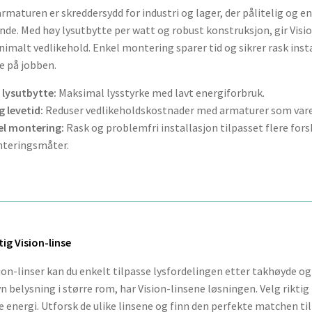
armaturen er skreddersydd for industri og lager, der pålitelig og en
nde. Med høy lysutbytte per watt og robust konstruksjon, gir Visi
imalt vedlikehold. Enkel montering sparer tid og sikrer rask insta
e på jobben.
 lysutbytte:
Maksimal lysstyrke med lavt energiforbruk.
 levetid:
Reduser vedlikeholdskostnader med armaturer som vare
el montering:
Rask og problemfri installasjon tilpasset flere fors
teringsmåter.
tig Vision-linse
ion-linser kan du enkelt tilpasse lysfordelingen etter takhøyde og
vn belysning i større rom, har Vision-linsene løsningen. Velg rikti
e energi. Utforsk de ulike linsene og finn den perfekte matchen til 