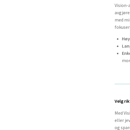
Vision-
avgjøre
med min
fokuser
Høy
Lang
Enk
mon
Velg rik
Med Vis
eller je
og spar