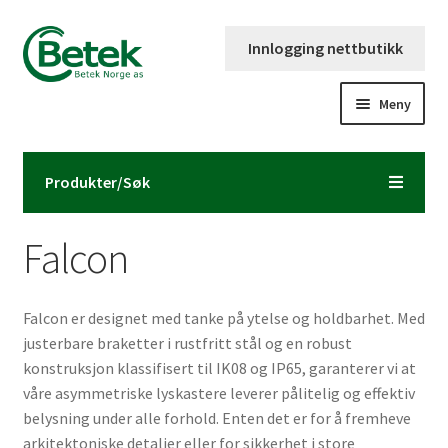
Hopp
Hopp
Innlogging nettbutikk
til
til
navigasjon
innhold
Meny
Forsiden
Produkter/Søk
Katalog og brosjyre
Falcon
Kontaktinformasjon
Fold
Om Betek Norge AS
Falcon er designet med tanke på ytelse og holdbarhet. Med
ut
justerbare braketter i rustfritt stål og en robust
underm
Volumpriser
konstruksjon klassifisert til IK08 og IP65, garanterer vi at
våre asymmetriske lyskastere leverer pålitelig og effektiv
belysning under alle forhold. Enten det er for å fremheve
arkitektoniske detaljer eller for sikkerhet i store