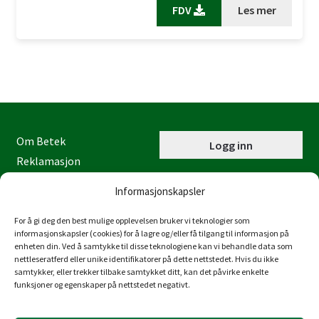
FDV
Les mer
Om Betek
Logg inn
Reklamasjon
Kontaktinformasjon
Informasjonskapsler
Miljøfyrtårn
Personvernerklæring
For å gi deg den best mulige opplevelsen bruker vi teknologier som
informasjonskapsler (cookies) for å lagre og/eller få tilgang til informasjon på
Åpenhetsloven
enheten din. Ved å samtykke til disse teknologiene kan vi behandle data som
nettleseratferd eller unike identifikatorer på dette nettstedet. Hvis du ikke
Juraveien 4
samtykker, eller trekker tilbake samtykket ditt, kan det påvirke enkelte
4636 Kristiansand
funksjoner og egenskaper på nettstedet negativt.
Tlf: 38 53 15 00