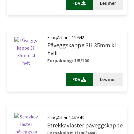
FDV
Les mer
El.nr./Art.nr. 1449642
Påveggskappe 3H 35mm kl
hvit
Forpakning: 1/5/100
FDV
Les mer
El.nr./Art.nr. 1449543
Strekkavlaster påveggskappe
Forpakning: 1/100/2400