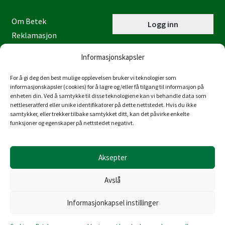
Om Betek
Logg inn
Reklamasjon
Kontaktinformasjon
Informasjonskapsler
Miljøfyrtårn
Personvernerklæring
For å gi deg den best mulige opplevelsen bruker vi teknologier som
informasjonskapsler (cookies) for å lagre og/eller få tilgang til informasjon på
Åpenhetsloven
enheten din. Ved å samtykke til disse teknologiene kan vi behandle data som
nettleseratferd eller unike identifikatorer på dette nettstedet. Hvis du ikke
Juraveien 4
samtykker, eller trekker tilbake samtykket ditt, kan det påvirke enkelte
4636 Kristiansand
funksjoner og egenskaper på nettstedet negativt.
Tlf: 38 53 15 00
post@betek-norge.no
Aksepter
Org.nr.: 980 832 481
Avslå
Informasjonkapsel instillinger
© Copyright Betek Norge AS 2026