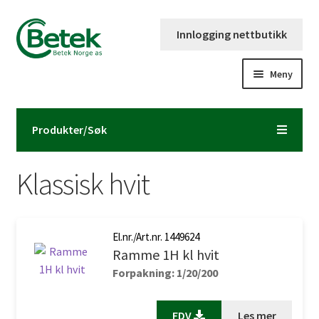
Hopp
Hopp
Innlogging nettbutikk
til
til
navigasjon
innhold
Meny
Forsiden
Produkter/Søk
Katalog og brosjyre
Klassisk hvit
Kontaktinformasjon
Fold
Om Betek Norge AS
ut
El.nr./Art.nr. 1449624
Ramme 1H kl hvit
underm
Volumpriser
Forpakning: 1/20/200
FDV
Les mer