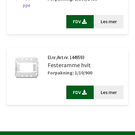
FDV
Les mer
El.nr./Art.nr. 1449593
Festeramme hvit
Forpakning: 1/10/900
FDV
Les mer