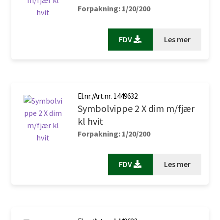
Forpakning: 1/20/200
FDV
Les mer
El.nr./Art.nr. 1449632
Symbolvippe 2 X dim m/fjær
kl hvit
Forpakning: 1/20/200
FDV
Les mer