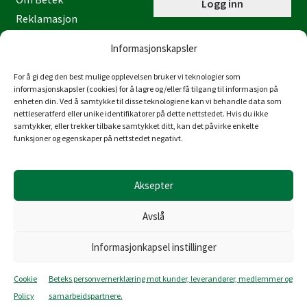
Logg inn
Reklamasjon
Kontaktinformasjon
Informasjonskapsler
Miljøfyrtårn
Personvernerklæring
For å gi deg den best mulige opplevelsen bruker vi teknologier som
informasjonskapsler (cookies) for å lagre og/eller få tilgang til informasjon på
Åpenhetsloven
enheten din. Ved å samtykke til disse teknologiene kan vi behandle data som
nettleseratferd eller unike identifikatorer på dette nettstedet. Hvis du ikke
Juraveien 4
samtykker, eller trekker tilbake samtykket ditt, kan det påvirke enkelte
4636 Kristiansand
funksjoner og egenskaper på nettstedet negativt.
Tlf: 38 53 15 00
post@betek-norge.no
Aksepter
Org.nr.: 980 832 481
Avslå
Informasjonkapsel instillinger
© Copyright Betek Norge AS 2026
Cookie
Beteks personvernerklæring mot kunder, leverandører, medlemmer og
Produsert av
Policy
samarbeidspartnere.