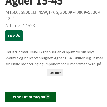
Agder 15-45
M1500, 5800LM, 45W, IP65, 3000K-4000K-5000K,
120°
Art.nr. 3254628
FDV
Industriarmaturene i Agder-serien er kjent for sin høye
kvalitet og brukervennlighet. Agder 15-45 skiller seg ut med
sin enkle montering og imponerende lumen/watt-verdi på
130 lm/W. Med muligheten til å velge mellom tre Kelvinvalg:
Les mer
3000, 4000 eller 5000, kan du skreddersy belysningen etter
dine behov.
Teknisk informasjon