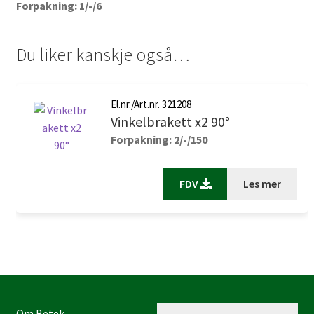
Forpakning: 1/-/6
Du liker kanskje også…
El.nr./Art.nr. 321208
Vinkelbrakett x2 90°
Forpakning: 2/-/150
FDV
Les mer
Om Betek