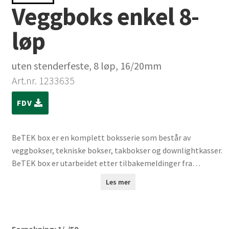
Veggboks enkel 8-
løp
uten stenderfeste, 8 løp, 16/20mm
Art.nr. 1233635
FDV
BeTEK box er en komplett boksserie som består av
veggbokser, tekniske bokser, takbokser og downlightkasser.
BeTEK box er utarbeidet etter tilbakemeldinger fra
montører. Alle produktene fra Betek er produsert i
Les mer
halogenfritt og flammehemmende plastmateriale.
Forpakning: 1/-/50