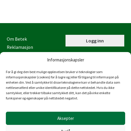
Om Betek
Logg inn
Reklamasjon
Kontaktinformasjon
Informasjonskapsler
Miljøfyrtårn
Personvernerklæring
For å gi deg den best mulige opplevelsen bruker vi teknologier som
informasjonskapsler (cookies) for å lagre og/eller få tilgang til informasjon på
Åpenhetsloven
enheten din. Ved å samtykke til disse teknologiene kan vi behandle data som
nettleseratferd eller unike identifikatorer på dette nettstedet. Hvis du ikke
Juraveien 4
samtykker, eller trekker tilbake samtykket ditt, kan det påvirke enkelte
4636 Kristiansand
funksjoner og egenskaper på nettstedet negativt.
Tlf: 38 53 15 00
post@betek-norge.no
Aksepter
Org.nr.: 980 832 481