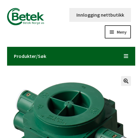
Hopp
Hopp
Innlogging nettbutikk
til
til
navigasjon
innhold
Meny
Forsiden
Produkter/Søk
Katalog og brosjyre
Kontaktinformasjon
Fold
Om Betek Norge AS
ut
underm
Volumpriser