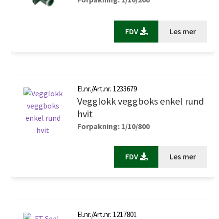
FDV
Les mer
El.nr./Art.nr. 1233679
Vegglokk veggboks enkel rund
hvit
Forpakning: 1/10/800
FDV
Les mer
El.nr./Art.nr. 1217801