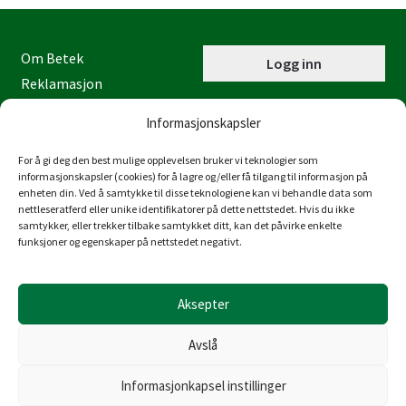
Om Betek
Logg inn
Reklamasjon
Kontaktinformasjon
Informasjonskapsler
Miljøfyrtårn
Personvernerklæring
For å gi deg den best mulige opplevelsen bruker vi teknologier som
informasjonskapsler (cookies) for å lagre og/eller få tilgang til informasjon på
Åpenhetsloven
enheten din. Ved å samtykke til disse teknologiene kan vi behandle data som
nettleseratferd eller unike identifikatorer på dette nettstedet. Hvis du ikke
Juraveien 4
samtykker, eller trekker tilbake samtykket ditt, kan det påvirke enkelte
4636 Kristiansand
funksjoner og egenskaper på nettstedet negativt.
Tlf: 38 53 15 00
post@betek-norge.no
Aksepter
Org.nr.: 980 832 481
Avslå
Informasjonkapsel instillinger
© Copyright Betek Norge AS 2026