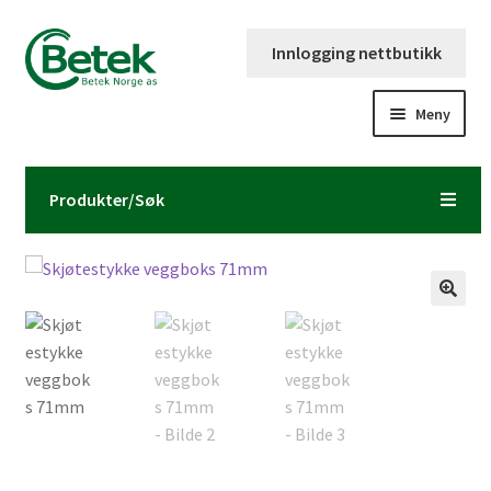
Hopp
Hopp
Innlogging nettbutikk
til
til
navigasjon
innhold
Meny
Forsiden
Produkter/Søk
Katalog og brosjyre
Kontaktinformasjon
Fold
Om Betek Norge AS
ut
underm
Volumpriser