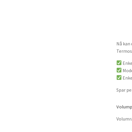
Nå kan 
Termost
Enke
Mode
Enke
Spar pe
Volumpr
Volumra