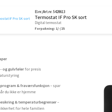
El.nr./Art.nr. 5428613
Termostat IF Pro SK sort
Digital termostat
Forpakning: 1/-/25
aper
 og gulvføler
for presis
aturstyring
program & fraværsfunksjon
– spar
år du ikke er hjemme
esikring & temperaturbegrenser
–
sikkerhet for hele familien