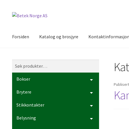
Hopp
Hopp
til
til
navigasjon
innhold
Forsiden
Katalog og brosjyre
Kontaktinformasjo
Kat
Søk
Søk
etter:
Bokser
Publiser
Kam
Brytere
Stikkontakter
Belysning