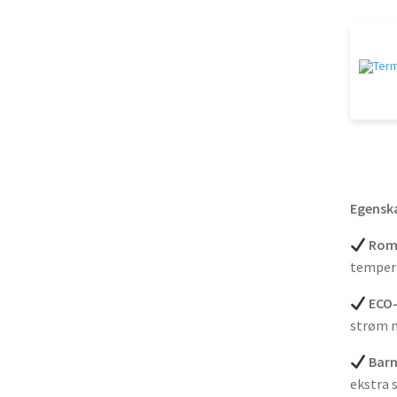
Egensk
Rom-
temper
ECO-
strøm n
Barn
ekstra 