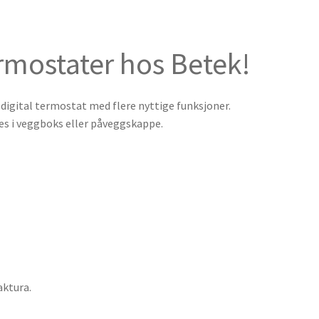
rmostater hos Betek!
igital termostat med flere nyttige funksjoner.
s i veggboks eller påveggskappe.
aktura.