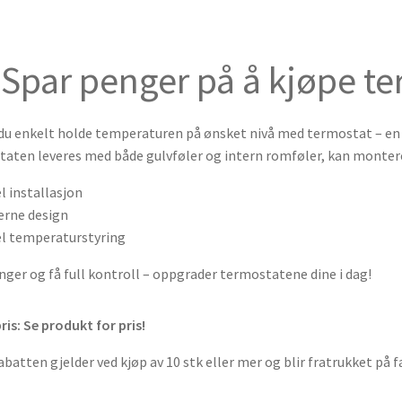
Spar penger på å kjøpe te
du enkelt holde temperaturen på ønsket nivå med termostat – en d
aten leveres med både gulvføler og intern romføler, kan montere
l installasjon
rne design
l temperaturstyring
nger og få full kontroll – oppgrader termostatene dine i dag!
is: Se produkt for pris!
batten gjelder ved kjøp av 10 stk eller mer og blir fratrukket på f