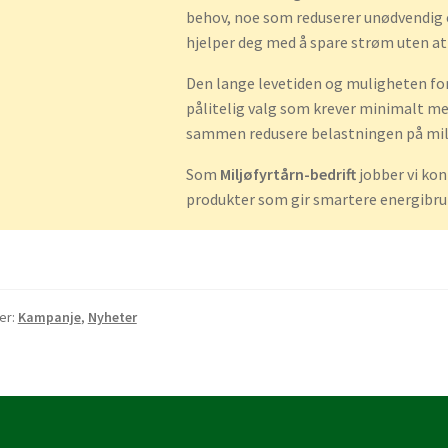
behov, noe som reduserer unødvendig 
hjelper deg med å spare strøm uten at
Den lange levetiden og muligheten fo
pålitelig valg som krever minimalt med
sammen redusere belastningen på miljø
Som
Miljøfyrtårn-bedrift
jobber vi kon
produkter som gir smartere energibru
er:
Kampanje
,
Nyheter