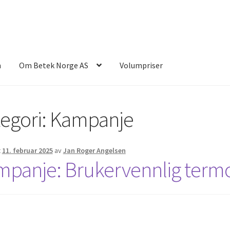
n
Om Betek Norge AS
Volumpriser
egori:
Kampanje
t
11. februar 2025
av
Jan Roger Angelsen
panje: Brukervennlig termo