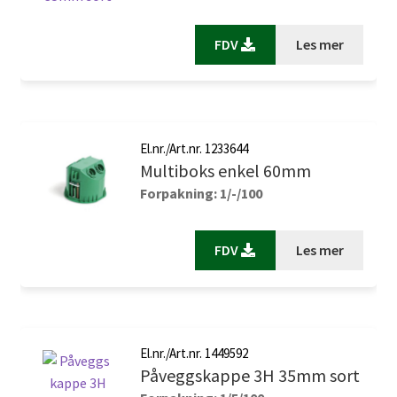
FDV
Les mer
El.nr./Art.nr. 1233644
Multiboks enkel 60mm
Forpakning: 1/-/100
FDV
Les mer
El.nr./Art.nr. 1449592
Påveggskappe 3H 35mm sort