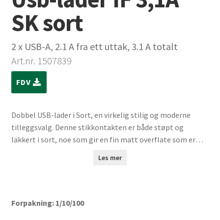
SK sort
2 x USB-A, 2.1 A fra ett uttak, 3.1 A totalt
Art.nr. 1507839
FDV
Dobbel USB-lader i Sort, en virkelig stilig og moderne
tilleggsvalg. Denne stikkontakten er både støpt og
lakkert i sort, noe som gir en fin matt overflate som er
både slående og diskret. Sorte stikkontakter gir en sterk
Les mer
visuell kontrast og et luksuriøst preg til interiøret. Denne
fargen er perfekt for de som ønsker å uttrykke et distinkt
og moderne designuttrykk. Samtidig er den robust og
holdbar, noe som gjør den til et ypperlig valg for ethvert
Forpakning: 1/10/100
prosjekt.