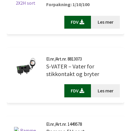
Forpakning: 1/10/100
FDV
Les mer
El.nr./Art.nr. 8813073
S-VATER – Vater for
stikkontakt og bryter
FDV
Les mer
El.nr./Art.nr. 1449578