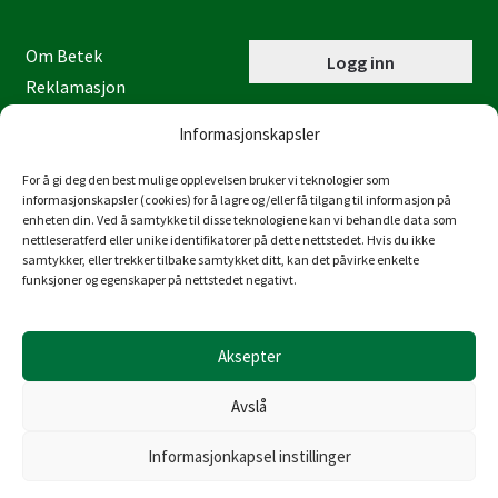
Om Betek
Logg inn
Reklamasjon
Kontaktinformasjon
Informasjonskapsler
Miljøfyrtårn
Personvernerklæring
For å gi deg den best mulige opplevelsen bruker vi teknologier som
informasjonskapsler (cookies) for å lagre og/eller få tilgang til informasjon på
Åpenhetsloven
enheten din. Ved å samtykke til disse teknologiene kan vi behandle data som
nettleseratferd eller unike identifikatorer på dette nettstedet. Hvis du ikke
Juraveien 4
samtykker, eller trekker tilbake samtykket ditt, kan det påvirke enkelte
4636 Kristiansand
funksjoner og egenskaper på nettstedet negativt.
Tlf: 38 53 15 00
post@betek-norge.no
Aksepter
Org.nr.: 980 832 481
Avslå
Informasjonkapsel instillinger
© Copyright Betek Norge AS 2026