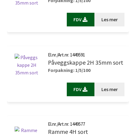
Forpakning: 1/5/100
FDV
Les mer
El.nr./Art.nr. 1449591
Påveggskappe 2H 35mm sort
Forpakning: 1/5/100
FDV
Les mer
El.nr./Art.nr. 1449577
Ramme 4H sort