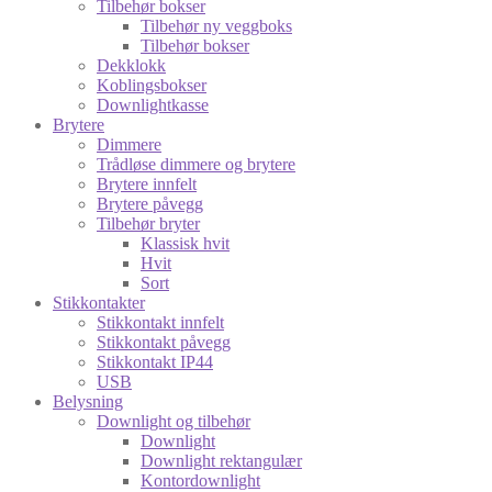
Tilbehør bokser
Tilbehør ny veggboks
Tilbehør bokser
Dekklokk
Koblingsbokser
Downlightkasse
Brytere
Dimmere
Trådløse dimmere og brytere
Brytere innfelt
Brytere påvegg
Tilbehør bryter
Klassisk hvit
Hvit
Sort
Stikkontakter
Stikkontakt innfelt
Stikkontakt påvegg
Stikkontakt IP44
USB
Belysning
Downlight og tilbehør
Downlight
Downlight rektangulær
Kontordownlight