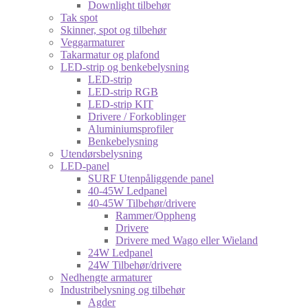
Downlight tilbehør
Tak spot
Skinner, spot og tilbehør
Veggarmaturer
Takarmatur og plafond
LED-strip og benkebelysning
LED-strip
LED-strip RGB
LED-strip KIT
Drivere / Forkoblinger
Aluminiumsprofiler
Benkebelysning
Utendørsbelysning
LED-panel
SURF Utenpåliggende panel
40-45W Ledpanel
40-45W Tilbehør/drivere
Rammer/Oppheng
Drivere
Drivere med Wago eller Wieland
24W Ledpanel
24W Tilbehør/drivere
Nedhengte armaturer
Industribelysning og tilbehør
Agder