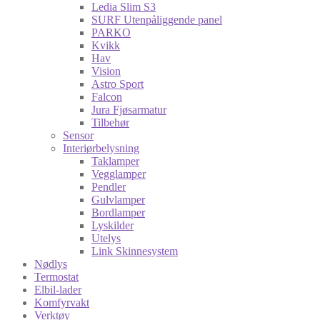
Ledia Slim S3
SURF Utenpåliggende panel
PARKO
Kvikk
Hav
Vision
Astro Sport
Falcon
Jura Fjøsarmatur
Tilbehør
Sensor
Interiørbelysning
Taklamper
Vegglamper
Pendler
Gulvlamper
Bordlamper
Lyskilder
Utelys
Link Skinnesystem
Nødlys
Termostat
Elbil-lader
Komfyrvakt
Verktøy