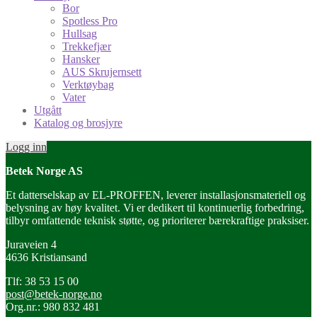
Bor
Spotless Pro
Hullsag
Trekkefjær
Hansker
AUS Skrujernsett
Verktøybag
Vater
Utgått
Katalog og brosjyre
Logg inn
Betek Norge AS
Et datterselskap av EL-PROFFEN, leverer installasjonsmateriell og
belysning av høy kvalitet. Vi er dedikert til kontinuerlig forbedring,
tilbyr omfattende teknisk støtte, og prioriterer bærekraftige praksiser.
Juraveien 4
4636 Kristiansand
Tlf: 38 53 15 00
post@betek-norge.no
Org.nr.: 980 832 481