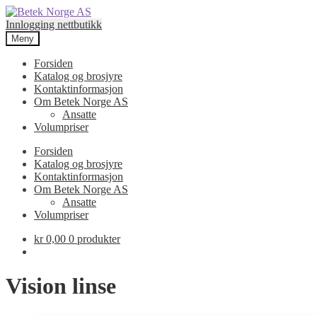
Hopp
Hopp
til
til
Innlogging nettbutikk
navigasjon
innhold
Meny
Forsiden
Katalog og brosjyre
Kontaktinformasjon
Om Betek Norge AS
Ansatte
Volumpriser
Forsiden
Katalog og brosjyre
Kontaktinformasjon
Om Betek Norge AS
Ansatte
Volumpriser
kr
0,00
0 produkter
Vision linse