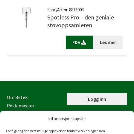
El.nr./Art.nr. 8813003
Spotless Pro – den geniale
støvoppsamleren
FDV
Les mer
Om Betek
Logg inn
Reklamasjon
Kontaktinformasjon
Informasjonskapsler
Miljøfyrtårn
Personvernerklæring
For å gi deg den best mulige opplevelsen bruker vi teknologier som