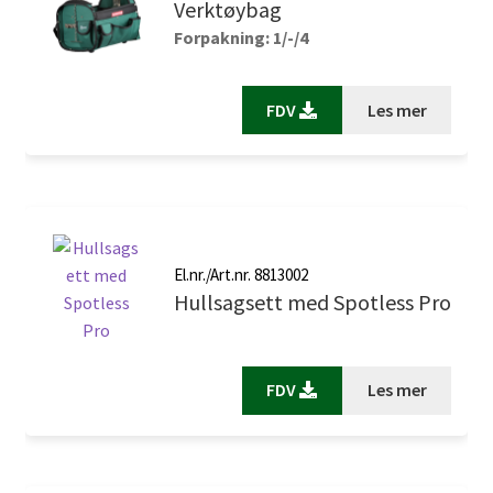
Verktøybag
Forpakning: 1/-/4
FDV
Les mer
El.nr./Art.nr. 8813002
Hullsagsett med Spotless Pro
FDV
Les mer