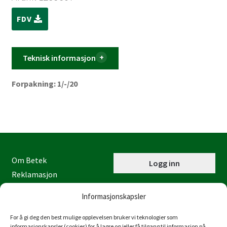
FDV
Teknisk informasjon
Forpakning: 1/-/20
Om Betek
Logg inn
Reklamasjon
Kontaktinformasjon
Informasjonskapsler
Miljøfyrtårn
Personvernerklæring
For å gi deg den best mulige opplevelsen bruker vi teknologier som
informasjonskapsler (cookies) for å lagre og/eller få tilgang til informasjon på