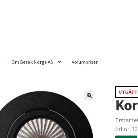
n
Om Betek Norge AS
Volumpriser
UTGÅTT
Kor
Erstatte
Art.nr. 3