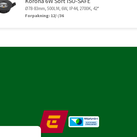
Korona 6W Sort ISO-SAFE
Ø78-83mm, 500LM, 6W, IP44, 2700K, 42°
Forpakning: 12/-/36