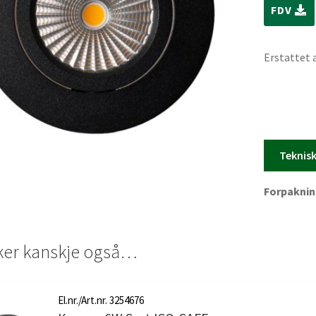
FDV
Erstattet 
Teknis
Forpakning
iker kanskje også…
El.nr./Art.nr. 3254676