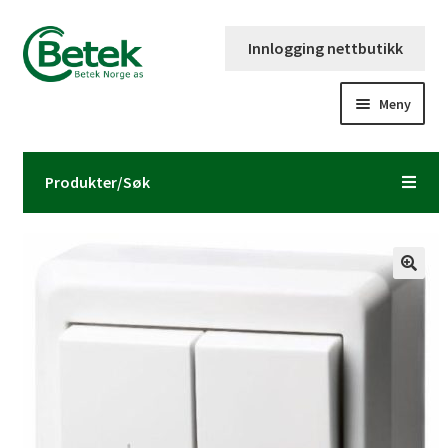
Hopp
Hopp
Innlogging nettbutikk
til
til
navigasjon
innhold
Meny
Forsiden
Produkter/Søk
Katalog og brosjyre
Kontaktinformasjon
Fold
Om Betek Norge AS
ut
underm
Volumpriser