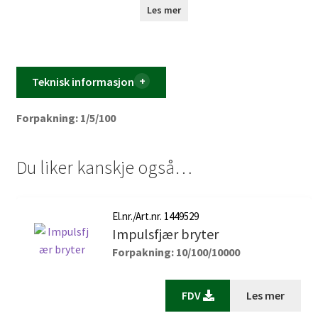
bryteren er enkel å montere, og dens tidløse design vil passe
Les mer
inn i et bredt spekter av interiørstiler. Ønsker du en moderne
oppdatering? Utforsk vår nye fargevariant – Klassisk Hvit.
Med sin rene og friske utstråling vil den gi ethvert prosjekt
et moderne preg.
Teknisk informasjon
Forpakning: 1/5/100
Du liker kanskje også…
El.nr./Art.nr. 1449529
Impulsfjær bryter
Forpakning: 10/100/10000
FDV
Les mer