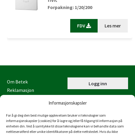
Forpakning: 1/20/200
FDV
Les mer
Om Betek
Logg inn
Reklamasjon
Kontaktinformasjon
Informasjonskapsler
Miljøfyrtårn
Personvernerklæring
For å gi deg den best mulige opplevelsen bruker vi teknologier som
informasjonskapsler (cookies) for å lagre og/eller få tilgang til informasjon på
Åpenhetsloven
enheten din. Ved å samtykke til disse teknologiene kan vi behandle data som
nettleseratferd eller unike identifikatorer på dette nettstedet. Hvis du ikke