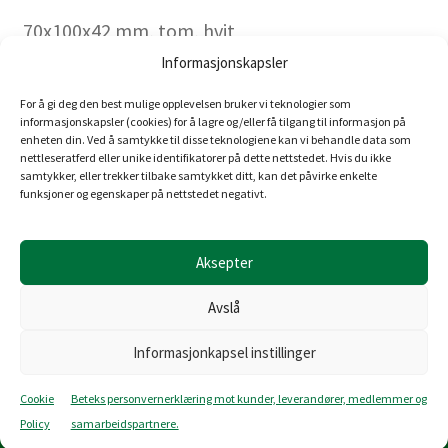
70x100x42 mm, tom, hvit
Art.nr. 1233682
Informasjonskapsler
FDV
For å gi deg den best mulige opplevelsen bruker vi teknologier som
informasjonskapsler (cookies) for å lagre og/eller få tilgang til informasjon på
enheten din. Ved å samtykke til disse teknologiene kan vi behandle data som
nettleseratferd eller unike identifikatorer på dette nettstedet. Hvis du ikke
samtykker, eller trekker tilbake samtykket ditt, kan det påvirke enkelte
Teknisk informasjon
funksjoner og egenskaper på nettstedet negativt.
Forpakning: 1/5/50
Aksepter
Avslå
Informasjonkapsel instillinger
Om Betek
Logg inn
Cookie
Beteks personvernerklæring mot kunder, leverandører, medlemmer og
Reklamasjon
Policy
samarbeidspartnere.
Kontaktinformasjon