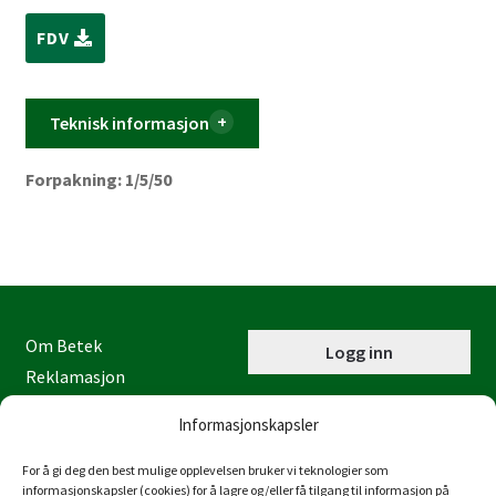
FDV
Teknisk informasjon
Forpakning: 1/5/50
Om Betek
Logg inn
Reklamasjon
Kontaktinformasjon
Informasjonskapsler
Miljøfyrtårn
Personvernerklæring
For å gi deg den best mulige opplevelsen bruker vi teknologier som
informasjonskapsler (cookies) for å lagre og/eller få tilgang til informasjon på