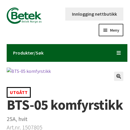
Hopp
Hopp
Innlogging nettbutikk
til
til
navigasjon
innhold
Meny
Forsiden
Produkter/Søk
Katalog og brosjyre
Kontaktinformasjon
Fold
Om Betek Norge AS
UTGÅTT
ut
BTS-05 komfyrstikk
underm
Volumpriser
25A, hvit
Art.nr. 1507805