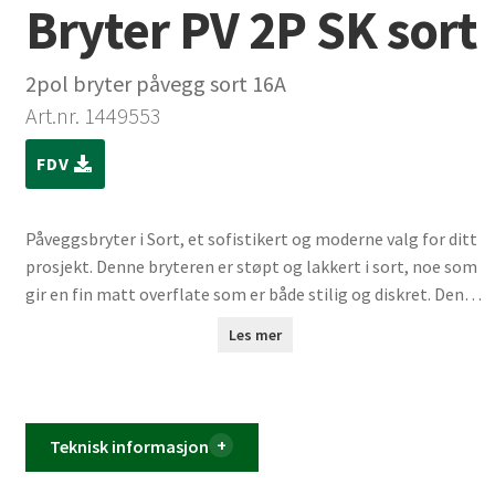
Bryter PV 2P SK sort
2pol bryter påvegg sort 16A
Art.nr. 1449553
FDV
Påveggsbryter i Sort, et sofistikert og moderne valg for ditt
prosjekt. Denne bryteren er støpt og lakkert i sort, noe som
gir en fin matt overflate som er både stilig og diskret. Den
sorte påveggsbryteren tilfører en sterk visuell kontrast og
Les mer
et luksuriøst preg i ethvert interiør. Denne fargen er det
perfekte valget for de som ønsker å uttrykke et distinkt og
moderne designuttrykk. På grunn av dens robusthet og
holdbarhet, er denne bryteren et utmerket valg for ethvert
Teknisk informasjon
prosjekt.