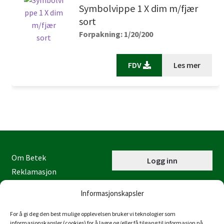
Symbolvippe 1 X dim m/fjær
sort
Forpakning: 1/20/200
FDV
Les mer
Om Betek
Logg inn
Reklamasjon
Kontaktinformasjon
Informasjonskapsler
Miljøfyrtårn
Personvernerklæring
For å gi deg den best mulige opplevelsen bruker vi teknologier som
informasjonskapsler (cookies) for å lagre og/eller få tilgang til informasjon på