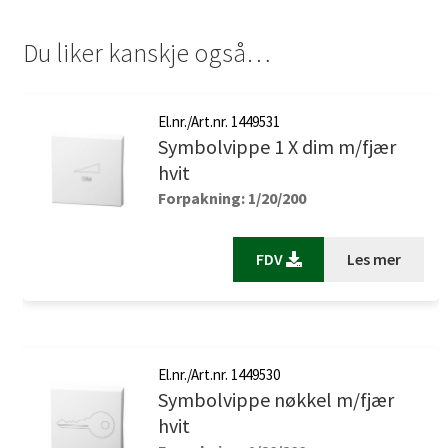
Du liker kanskje også…
El.nr./Art.nr. 1449531
Symbolvippe 1 X dim m/fjær
hvit
Forpakning: 1/20/200
FDV
Les mer
El.nr./Art.nr. 1449530
Symbolvippe nøkkel m/fjær
hvit