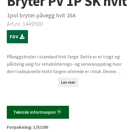
Bryter PV 1P SK hvit
1pol bryter påvegg hvit 16A
Art.nr. 1449500
FDV
Påveggsbryter i standard Hvit farge. Dette er et trygt og
pålitelig valg for rehabiliterings- og serviceoppdrag hvor
den tradisjonelle hvite fargen allerede er i bruk. Denne
bryteren er enkel å montere, og dens tidløse design vil passe
Les mer
inn i et bredt spekter av interiørstiler. Ønsker du en moderne
oppdatering? Utforsk vår nye fargevariant – Klassisk Hvit.
Med sin rene og friske utstråling vil den gi ethvert prosjekt
et moderne preg.
Teknisk informasjon
Forpakning: 1/5/100