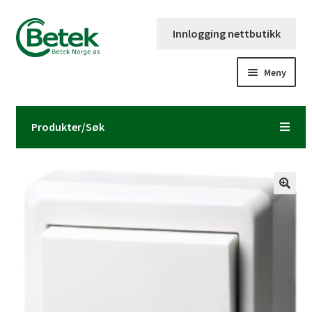
Hopp
Hopp
Innlogging nettbutikk
til
til
navigasjon
innhold
Meny
Forsiden
Produkter/Søk
Katalog og brosjyre
Kontaktinformasjon
Fold
Om Betek Norge AS
ut
underm
Volumpriser