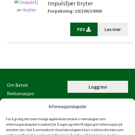
Impulsfjær bryter
Forpakning: 10/100/10000
FDV
Les mer
Om Betek
Logg inn
Reklamasjon
Kontaktinformasjon
Informasjonskapsler
Miljøfyrtårn
Personvernerklæring
For å gi deg den best mulige opplevelsen bruker vi teknologier som
informasjonskapsler (cookies) for å lagre og/eller få tilgang til informasjon på
Åpenhetsloven
enheten din. Ved å samtykke til disse teknologiene kan vi behandle data som