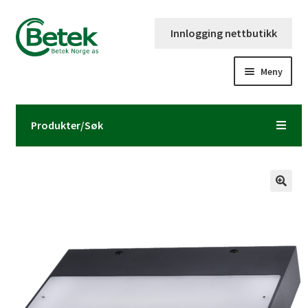
Hopp
Hopp
Innlogging nettbutikk
til
til
navigasjon
innhold
Meny
Forsiden
Produkter/Søk
Katalog og brosjyre
Kontaktinformasjon
Fold
Om Betek Norge AS
ut
underm
Volumpriser