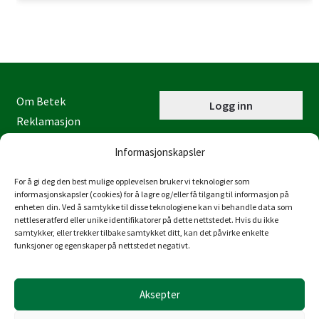
Om Betek
Logg inn
Reklamasjon
Kontaktinformasjon
Informasjonskapsler
Miljøfyrtårn
Personvernerklæring
For å gi deg den best mulige opplevelsen bruker vi teknologier som
informasjonskapsler (cookies) for å lagre og/eller få tilgang til informasjon på
Åpenhetsloven
enheten din. Ved å samtykke til disse teknologiene kan vi behandle data som
nettleseratferd eller unike identifikatorer på dette nettstedet. Hvis du ikke
Juraveien 4
samtykker, eller trekker tilbake samtykket ditt, kan det påvirke enkelte
4636 Kristiansand
funksjoner og egenskaper på nettstedet negativt.
Tlf: 38 53 15 00
post@betek-norge.no
Aksepter
Org.nr.: 980 832 481