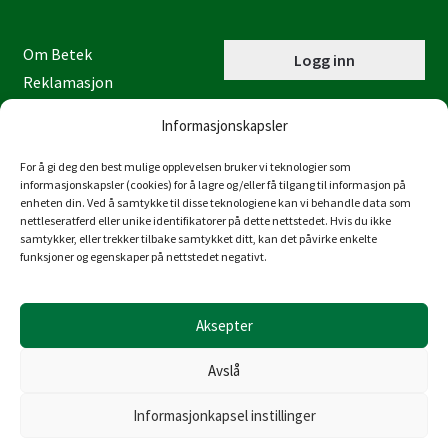
Om Betek
Logg inn
Reklamasjon
Kontaktinformasjon
Informasjonskapsler
Miljøfyrtårn
Personvernerklæring
For å gi deg den best mulige opplevelsen bruker vi teknologier som
informasjonskapsler (cookies) for å lagre og/eller få tilgang til informasjon på
Åpenhetsloven
enheten din. Ved å samtykke til disse teknologiene kan vi behandle data som
nettleseratferd eller unike identifikatorer på dette nettstedet. Hvis du ikke
Juraveien 4
samtykker, eller trekker tilbake samtykket ditt, kan det påvirke enkelte
4636 Kristiansand
funksjoner og egenskaper på nettstedet negativt.
Tlf: 38 53 15 00
post@betek-norge.no
Aksepter
Org.nr.: 980 832 481
Avslå
Informasjonkapsel instillinger
© Copyright Betek Norge AS 2026