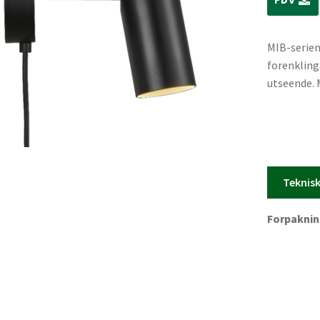
MIB-serien
forenkling
utseende. 
bruksmulig
glede i en
minimalist
anvendelig.
lampehodet
Teknis
Forpakning