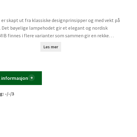
 er skapt ut fra klassiske designprinsipper og med vekt på
. Det bøyelige lampehodet gir et elegant og nordisk
MIB finnes i flere varianter som sammen gir en rekke
heter. En uforgjengelig lampefamilie som sprer lys og
Les mer
hver moderne bolig. Design av Bønnelycke mdd. Den
iske MIB-serien utstråler nordisk eleganse og er svært
 MIB 6 innbyr deg til å kaste lys over tilværelsen. Det smale
 avgir et presist og retningsbestemt lys.
k informasjon
: -/-/3