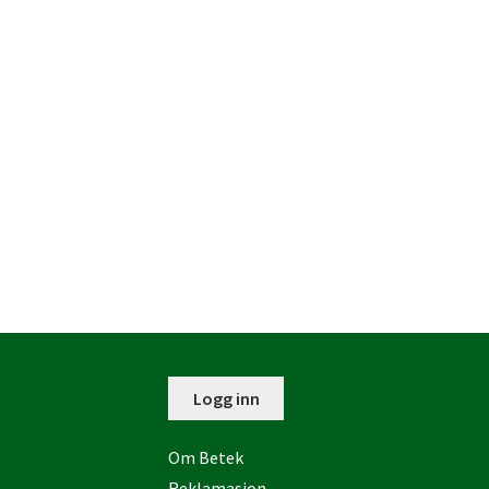
Logg inn
Om Betek
Reklamasjon