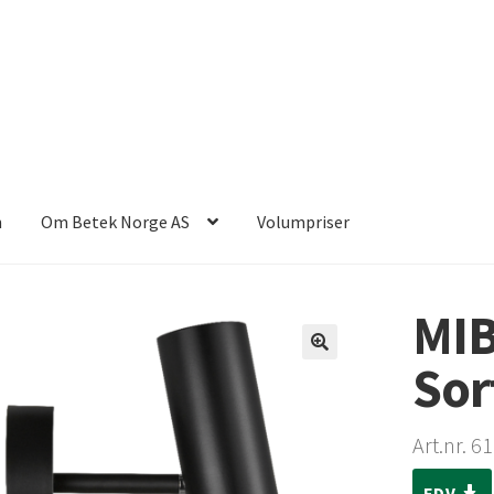
n
Om Betek Norge AS
Volumpriser
MIB
Sor
Art.nr. 
FDV