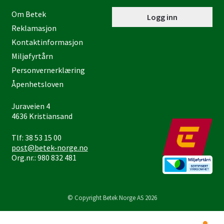
Om Betek
Logg inn
Reklamasjon
Kontaktinformasjon
Miljøfyrtårn
Personvernerklæring
Åpenhetsloven
Juraveien 4
4636 Kristiansand
Tlf: 38 53 15 00
post@betek-norge.no
Org.nr.: 980 832 481
© Copyright Betek Norge AS 2026