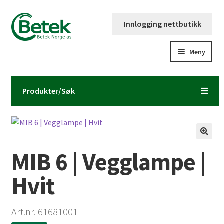
Hopp
Hopp
Innlogging nettbutikk
til
til
navigasjon
innhold
Meny
Forsiden
Produkter/Søk
Katalog og brosjyre
Kontaktinformasjon
MIB 6 | Vegglampe |
Fold
Om Betek Norge AS
ut
Hvit
underm
Volumpriser
Art.nr. 61681001