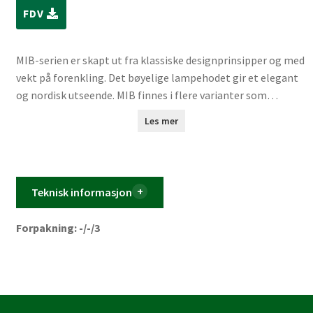
FDV
MIB-serien er skapt ut fra klassiske designprinsipper og med
vekt på forenkling. Det bøyelige lampehodet gir et elegant
og nordisk utseende. MIB finnes i flere varianter som
sammen gir en rekke bruksmuligheter. En uforgjengelig
Les mer
lampefamilie som sprer lys og glede i enhver moderne bolig.
Design av Bønnelycke mdd. Den minimalistiske MIB-serien
utstråler nordisk eleganse og er svært anvendelig. MIB 6
innbyr deg til å kaste lys over tilværelsen. Det smale
Teknisk informasjon
lampehodet avgir et presist og retningsbestemt lys.
Forpakning: -/-/3