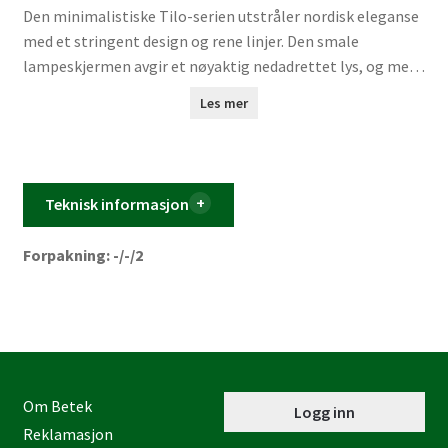
Den minimalistiske Tilo-serien utstråler nordisk eleganse
med et stringent design og rene linjer. Den smale
lampeskjermen avgir et nøyaktig nedadrettet lys, og med
det umiskjennelige karaktertrekket med ask og matt
Les mer
metall er Tilo den perfekte tilføyelsen i den stilige og
moderne boliginnredningen.
Teknisk informasjon
Forpakning: -/-/2
Om Betek
Logg inn
Reklamasjon