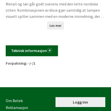
Metall og lær går godt overens med den lette nordiske
stilen. Kombinasjonen av disse gjør samtidig at lampen
visuelt spiller sammen med en moderne innredning, der
materialblanding er en av de største trendene i tiden. Med
Les mer
STRAP virker det innlysende – like innlysende som at en
lærrem har gitt navn til nordisk lampedesign. Den smale
og elegante lærremmen gir STRAP et varmt og rått
uttrykk som balanserer mellom det klassiske og det
Teknisk informasjon
industrielle. Det følger med to lærremmer i brunt og
svart, og så er det opp til deg å gi STRAP dens endelige
Forpakning: -/-/1
utseende. Design av Bjørn+Balle
Om Betek
Logg inn
Reklamasjon