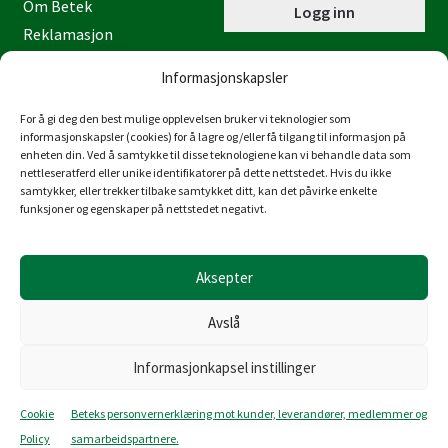
Om Betek
Logg inn
Reklamasjon
Kontaktinformasjon
Informasjonskapsler
Miljøfyrtårn
Personvernerklæring
For å gi deg den best mulige opplevelsen bruker vi teknologier som
informasjonskapsler (cookies) for å lagre og/eller få tilgang til informasjon på
Åpenhetsloven
enheten din. Ved å samtykke til disse teknologiene kan vi behandle data som
nettleseratferd eller unike identifikatorer på dette nettstedet. Hvis du ikke
Juraveien 4
samtykker, eller trekker tilbake samtykket ditt, kan det påvirke enkelte
4636 Kristiansand
funksjoner og egenskaper på nettstedet negativt.
Tlf: 38 53 15 00
post@betek-norge.no
Aksepter
Org.nr.: 980 832 481
Avslå
Informasjonkapsel instillinger
© Copyright Betek Norge AS 2026
Cookie
Beteks personvernerklæring mot kunder, leverandører, medlemmer og
Produsert av
Policy
samarbeidspartnere.