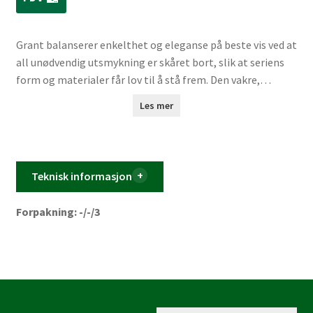
Grant balanserer enkelthet og eleganse på beste vis ved at
all unødvendig utsmykning er skåret bort, slik at seriens
form og materialer får lov til å stå frem. Den vakre,
lysende glasskuppelen omsluttes av rammen, som skaper
Les mer
en komplett og dekorativ helhet.
Teknisk informasjon
Forpakning: -/-/3