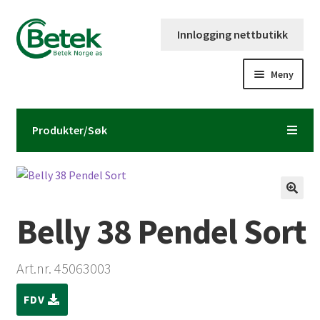
Hopp
Hopp
Innlogging nettbutikk
til
til
navigasjon
innhold
Meny
Forsiden
Produkter/Søk
Katalog og brosjyre
Kontaktinformasjon
Belly 38 Pendel Sort
Fold
Om Betek Norge AS
ut
underm
Volumpriser
Art.nr. 45063003
FDV