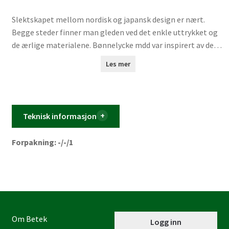
Slektskapet mellom nordisk og japansk design er nært.
Begge steder finner man gleden ved det enkle uttrykket og
de ærlige materialene. Bønnelycke mdd var inspirert av den
tradisjonelle japanske tekannen da formen til
Les mer
pendellampen Belly ble skapt. Ser man etter, finner man
også klare referanser til den støpte brenselsovnen eller den
erketypiske bjellen. Det er det håndverksmessige utseendet
som dominerer, og Belly kombinerer på en overbevisende
Teknisk informasjon
måte formens tyngde med opphengets letthet.
Forpakning: -/-/1
Om Betek
Logg inn