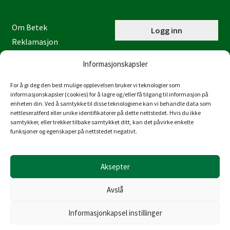
Om Betek
Logg inn
Reklamasjon
Kontaktinformasjon
Informasjonskapsler
Miljøfyrtårn
Personvernerklæring
For å gi deg den best mulige opplevelsen bruker vi teknologier som
informasjonskapsler (cookies) for å lagre og/eller få tilgang til informasjon på
Åpenhetsloven
enheten din. Ved å samtykke til disse teknologiene kan vi behandle data som
nettleseratferd eller unike identifikatorer på dette nettstedet. Hvis du ikke
Juraveien 4
samtykker, eller trekker tilbake samtykket ditt, kan det påvirke enkelte
4636 Kristiansand
funksjoner og egenskaper på nettstedet negativt.
Tlf: 38 53 15 00
post@betek-norge.no
Aksepter
Org.nr.: 980 832 481
Avslå
Informasjonkapsel instillinger
© Copyright Betek Norge AS 2026