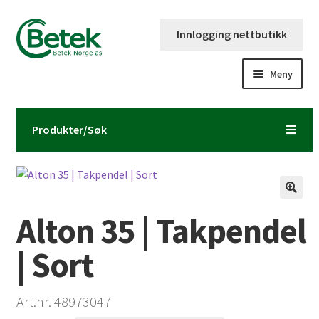
Hopp
Hopp
Innlogging nettbutikk
til
til
navigasjon
innhold
Meny
Forsiden
Produkter/Søk
Katalog og brosjyre
Kontaktinformasjon
Alton 35 | Takpendel
Fold
Om Betek Norge AS
ut
| Sort
underm
Volumpriser
Art.nr. 48973047