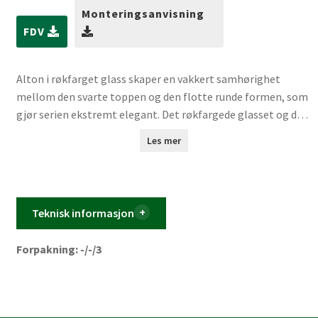
Monteringsanvisning
FDV
Alton i røkfarget glass skaper en vakkert samhørighet
mellom den svarte toppen og den flotte runde formen, som
gjør serien ekstremt elegant. Det røkfargede glasset og de
fine formene gir lysskjæret en myk og varm glød, noe som
Les mer
gir en behagelig belysning. Glass er en stor interiørtrend og
kombinasjonen av glass og det matte svarte metallet gir
Alton et elegant utseende.
Teknisk informasjon
Forpakning: -/-/3