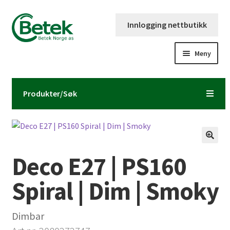
Hopp
Hopp
Innlogging nettbutikk
til
til
navigasjon
innhold
Meny
Forsiden
Produkter/Søk
Katalog og brosjyre
Kontaktinformasjon
Deco E27 | PS160
Fold
Om Betek Norge AS
ut
Spiral | Dim | Smoky
underm
Volumpriser
Dimbar