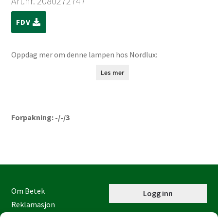
Art.nr. 2080272747
FDV
Oppdag mer om denne lampen hos Nordlux:
Les mer
Forpakning: -/-/3
Om Betek
Logg inn
Reklamasjon
Kontaktinformasjon