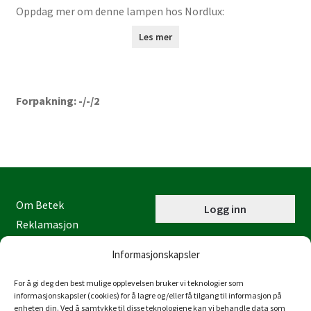
Oppdag mer om denne lampen hos Nordlux:
Les mer
Forpakning: -/-/2
Om Betek
Logg inn
Reklamasjon
Kontaktinformasjon
Informasjonskapsler
Miljøfyrtårn
Personvernerklæring
For å gi deg den best mulige opplevelsen bruker vi teknologier som
informasjonskapsler (cookies) for å lagre og/eller få tilgang til informasjon på
Åpenhetsloven
enheten din. Ved å samtykke til disse teknologiene kan vi behandle data som