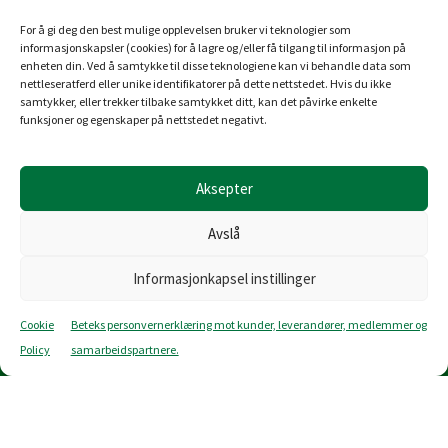
Oppdag mer om denne lampen hos Nordlux:
For å gi deg den best mulige opplevelsen bruker vi teknologier som
informasjonskapsler (cookies) for å lagre og/eller få tilgang til informasjon på
Les mer
enheten din. Ved å samtykke til disse teknologiene kan vi behandle data som
nettleseratferd eller unike identifikatorer på dette nettstedet. Hvis du ikke
samtykker, eller trekker tilbake samtykket ditt, kan det påvirke enkelte
funksjoner og egenskaper på nettstedet negativt.
Forpakning: -/-/3
Aksepter
Avslå
Informasjonkapsel instillinger
Om Betek
Logg inn
Reklamasjon
Cookie
Beteks personvernerklæring mot kunder, leverandører, medlemmer og
Kontaktinformasjon
Policy
samarbeidspartnere.
Miljøfyrtårn
Personvernerklæring
Åpenhetsloven