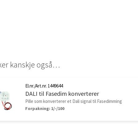
iker kanskje også…
El.nr./Art.nr. 1449644
DALI til Fasedim konverterer
Pille som konverterer et Dali signal til Fasedimming
Forpakning: 1/-/100