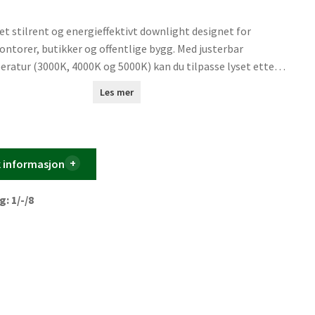
et stilrent og energieffektivt downlight designet for
ntorer, butikker og offentlige bygg. Med justerbar
ratur (3000K, 4000K og 5000K) kan du tilpasse lyset etter
en du ønsker en varm atmosfære eller et skarpt,
Les mer
t lys for arbeidsoppgaver.
k informasjon
: 1/-/8