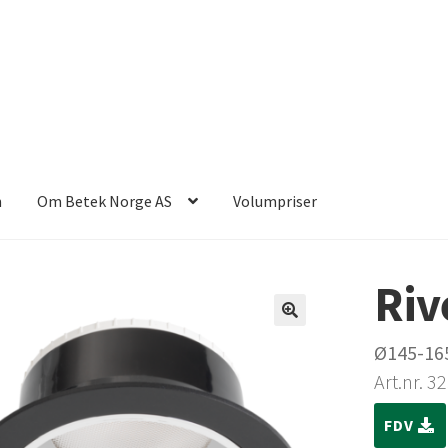
n
Om Betek Norge AS
Volumpriser
Riv
Ø145-165
Art.nr. 3
FDV