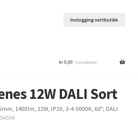
Innlogging nettbutikk
kr
0,00
0 produkter
enes 12W DALI Sort
mm, 1400lm, 12W, IP20, 3-4-5000K, 60°; DALI
254694