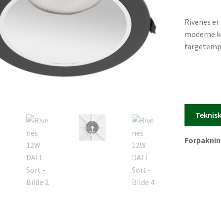
Rivenes er 
moderne ko
fargetempe
behov, ent
konsentrer
Teknis
Forpakning