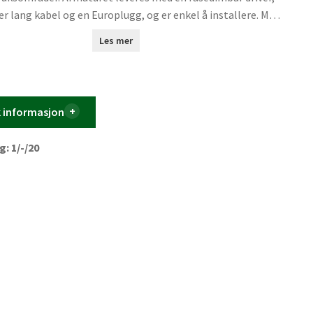
er lang kabel og en Europlugg, og er enkel å installere. Med
IP20-klassifisering og en fargetemperatur på 3000K, tilbyr
Les mer
imal belysningsløsning. Selv om det er designet for å være
de, kan det også monteres i en eksisterende
asse. Dette gjør det ideelt for bruk i trapperom, boder,
, vaskerom og garderober.
k informasjon
: 1/-/20