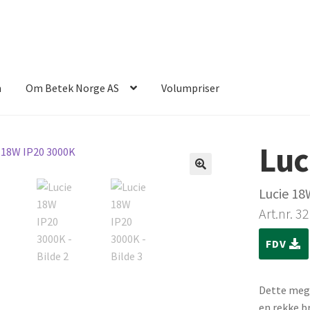
n
Om Betek Norge AS
Volumpriser
Luc
Lucie 18
Art.nr. 3
FDV
Dette mege
en rekke b