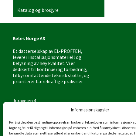
Katalog og brosjyre
Betek Norge AS
Et datterselskap av EL-PROFFEN,
leverer installasjonsmateriell og
belysning av høy kvalitet. Vi er
dedikert til kontinuerlig forbedring,
tilbyr omfattende teknisk støtte, og
prioriterer bærekraftige praksiser.
Juraveien 4
4636 Kristiansand
Informasjonskapsler
Tlf: 38 53 15 00
For å gi deg den best mulige opplevelsen bruker vi teknologier som informasjonskaps
post@betek-norge.no
lagre og/eller få tilgang til informasjon på enheten din. Ved å samtykke til disse te
Org.nr.: 980 832 481
behandle data som nettleseratferd eller unike identifikatorer på dette nettstedet. 