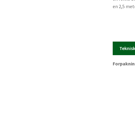
en 2,5 met
sine 18W, 
det en opt
lavtbyggen
downlightk
korridorer
Teknis
Forpakning