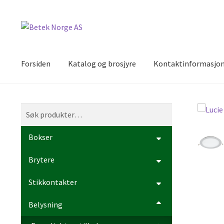
Hopp
Hopp
til
til
navigasjon
innhold
Forsiden
Katalog og brosjyre
Kontaktinformasjo
Søk
Søk
etter:
Bokser
Brytere
Stikkontakter
Belysning