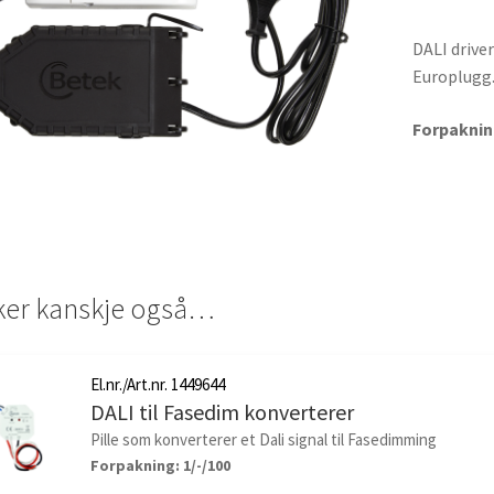
DALI drive
Europlugg
Forpakning
iker kanskje også…
El.nr./Art.nr. 1449644
DALI til Fasedim konverterer
Pille som konverterer et Dali signal til Fasedimming
Forpakning: 1/-/100