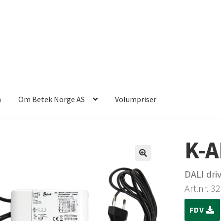
n
Om Betek Norge AS
Volumpriser
K-A
DALI dri
Art.nr. 3
FDV