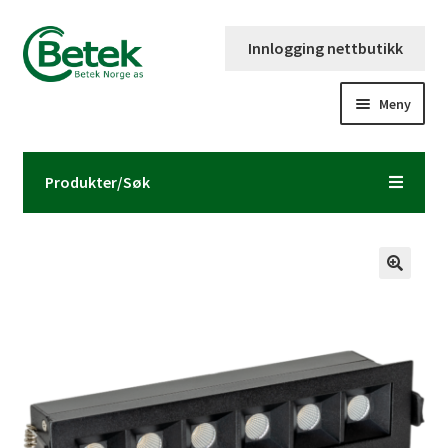
Hopp
Hopp
Innlogging nettbutikk
til
til
navigasjon
innhold
Meny
Forsiden
Produkter/Søk
Katalog og brosjyre
Kontaktinformasjon
Fold
Om Betek Norge AS
ut
underm
Volumpriser