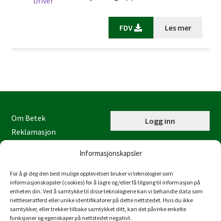
FDV
Les mer
Om Betek
Logg inn
Reklamasjon
Kontaktinformasjon
Informasjonskapsler
Miljøfyrtårn
Personvernerklæring
For å gi deg den best mulige opplevelsen bruker vi teknologier som
informasjonskapsler (cookies) for å lagre og/eller få tilgang til informasjon på
Åpenhetsloven
enheten din. Ved å samtykke til disse teknologiene kan vi behandle data som
nettleseratferd eller unike identifikatorer på dette nettstedet. Hvis du ikke
Juraveien 4
samtykker, eller trekker tilbake samtykket ditt, kan det påvirke enkelte
4636 Kristiansand
funksjoner og egenskaper på nettstedet negativt.