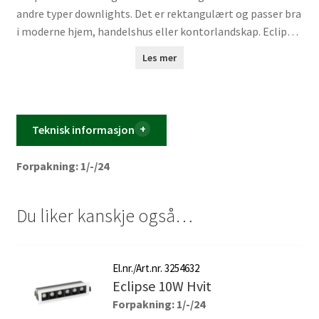
andre typer downlights. Det er rektangulært og passer bra
i moderne hjem, handelshus eller kontorlandskap. Eclipse
har lav blending og kommer i matt helsort eller sort-hvit
Les mer
utgave med 6 W eller 10 W.
Teknisk informasjon
Forpakning: 1/-/24
Du liker kanskje også…
El.nr./Art.nr. 3254632
Eclipse 10W Hvit
Forpakning: 1/-/24