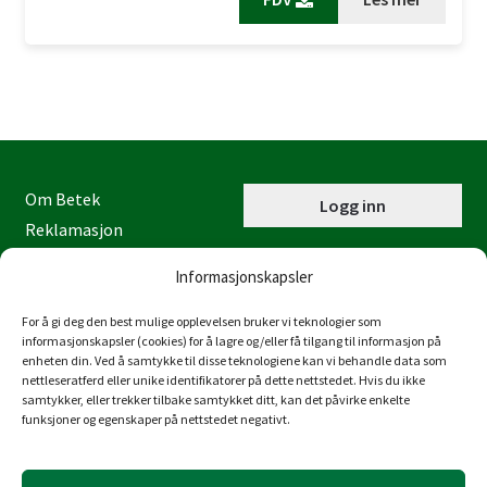
Om Betek
Logg inn
Reklamasjon
Kontaktinformasjon
Informasjonskapsler
Miljøfyrtårn
Personvernerklæring
For å gi deg den best mulige opplevelsen bruker vi teknologier som
informasjonskapsler (cookies) for å lagre og/eller få tilgang til informasjon på
Åpenhetsloven
enheten din. Ved å samtykke til disse teknologiene kan vi behandle data som
nettleseratferd eller unike identifikatorer på dette nettstedet. Hvis du ikke
Juraveien 4
samtykker, eller trekker tilbake samtykket ditt, kan det påvirke enkelte
4636 Kristiansand
funksjoner og egenskaper på nettstedet negativt.
Tlf: 38 53 15 00