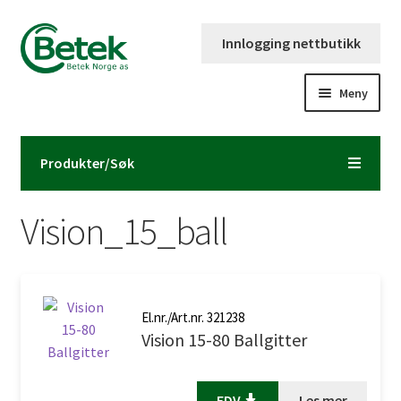
Hopp
Hopp
Innlogging nettbutikk
til
til
navigasjon
innhold
Meny
Forsiden
Produkter/Søk
Katalog og brosjyre
Vision_15_ball
Kontaktinformasjon
Fold
Om Betek Norge AS
ut
El.nr./Art.nr. 321238
underm
Volumpriser
Vision 15-80 Ballgitter
FDV
Les mer