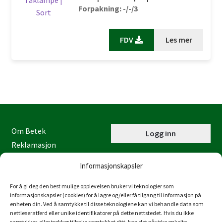
Forpakning: -/-/3
FDV
Les mer
Om Betek
Logg inn
Reklamasjon
Kontaktinformasjon
Informasjonskapsler
Miljøfyrtårn
Personvernerklæring
For å gi deg den best mulige opplevelsen bruker vi teknologier som
informasjonskapsler (cookies) for å lagre og/eller få tilgang til informasjon på
Åpenhetsloven
enheten din. Ved å samtykke til disse teknologiene kan vi behandle data som
nettleseratferd eller unike identifikatorer på dette nettstedet. Hvis du ikke
Juraveien 4
samtykker, eller trekker tilbake samtykket ditt, kan det påvirke enkelte