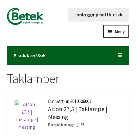
Hopp
Hopp
Innlogging nettbutikk
til
til
navigasjon
innhold
Meny
Forsiden
Produkter/Søk
Katalog og brosjyre
Taklamper
Kontaktinformasjon
Fold
Om Betek Norge AS
ut
El.nr./Art.nr. 2010506001
underm
Alton 27,5 | Taklampe |
Volumpriser
Messing
Forpakning: -/-/3