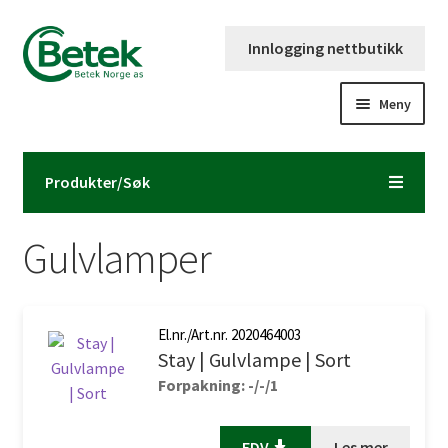
Hopp
Hopp
Innlogging nettbutikk
til
til
navigasjon
innhold
Meny
Forsiden
Produkter/Søk
Katalog og brosjyre
Gulvlamper
Kontaktinformasjon
Fold
Om Betek Norge AS
ut
El.nr./Art.nr. 2020464003
underm
Stay | Gulvlampe | Sort
Volumpriser
Forpakning: -/-/1
FDV
Les mer