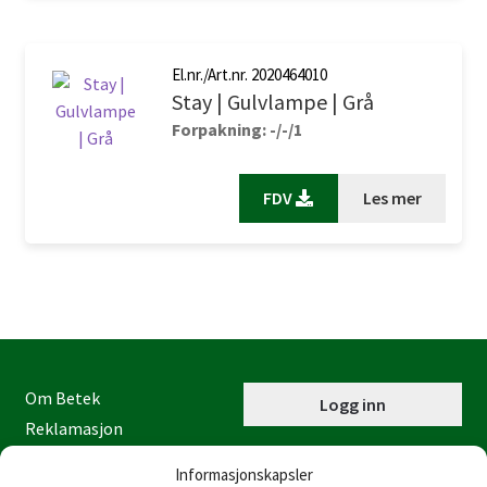
El.nr./Art.nr. 2020464010
Stay | Gulvlampe | Grå
Forpakning: -/-/1
FDV
Les mer
Om Betek
Logg inn
Reklamasjon
Kontaktinformasjon
Informasjonskapsler