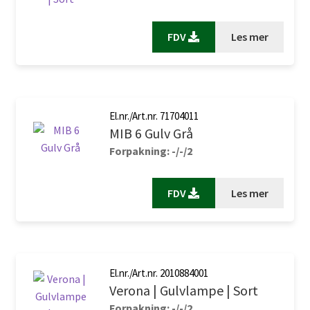
FDV
Les mer
El.nr./Art.nr. 71704011
MIB 6 Gulv Grå
Forpakning: -/-/2
FDV
Les mer
El.nr./Art.nr. 2010884001
Verona | Gulvlampe | Sort
Forpakning: -/-/2