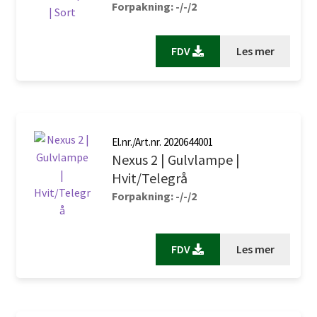
Forpakning: -/-/2
FDV
Les mer
El.nr./Art.nr. 2020644001
Nexus 2 | Gulvlampe |
Hvit/Telegrå
Forpakning: -/-/2
FDV
Les mer