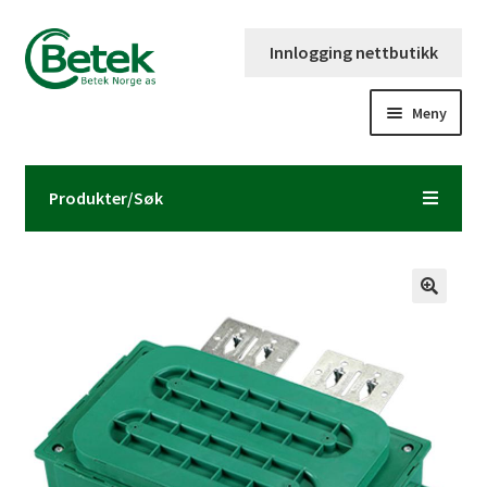
Hopp
Hopp
Innlogging nettbutikk
til
til
navigasjon
innhold
Meny
Forsiden
Produkter/Søk
Katalog og brosjyre
Kontaktinformasjon
Fold
Om Betek Norge AS
ut
underm
Volumpriser