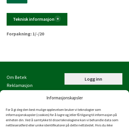
Teknisk informasjon
Forpakning: 1/-/20
Om Betek
Logg inn
Reklamasjon
Kontaktinformasjon
Informasjonskapsler
Miljøfyrtårn
Personvernerklæring
For å gi deg den best mulige opplevelsen bruker vi teknologier som
informasjonskapsler (cookies) for å lagre og/eller få tilgang til informasjon på
Åpenhetsloven
enheten din. Ved å samtykke til disse teknologiene kan vi behandle data som
nettleseratferd eller unike identifikatorer på dette nettstedet. Hvis du ikke