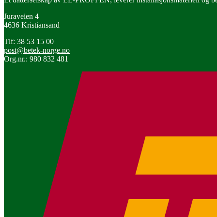
Juraveien 4
4636 Kristiansand
Tlf: 38 53 15 00
post@betek-norge.no
Org.nr.: 980 832 481