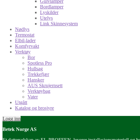
Gulvlamper
Bordlamper
Lyskilder
Utelys
Link Skinnesystem
Nødlys
Termostat
Elbil-lader
Komfyrvakt
Verktøy
Bor
Spotless Pro
Hullsag
Trekkefjær
Hansker
AUS Skrujernsett
Verktøybag
Vater
Utgått
Katalog og brosjyre
Logg inn
Betek Norge AS
Et datterselskap av EL-PROFFEN, leverer installasjonsmateriell og belys