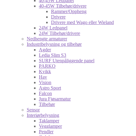
40-45W Ledpanel
40-45W Tilbehør/drivere
Rammer/Oppheng
Drivere
Drivere med Wago eller Wieland
24W Ledpanel
24W Tilbehør/drivere
Nedhengte armaturer
Industribelysning og tilbehør
Agder
Ledia Slim S3
SURF Utenpåliggende panel
PARKO
Kvikk
Hav
Vision
Astro Sport
Falcon
Jura Fjøsarmatur
Tilbehør
Sensor
Interiørbelysning
Taklamper
Vegglamper
Pendler