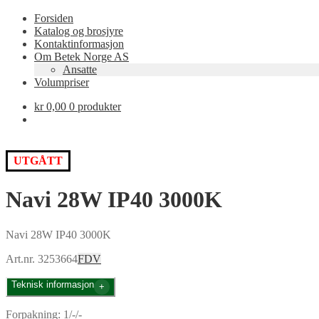
Forsiden
Katalog og brosjyre
Kontaktinformasjon
Om Betek Norge AS
Ansatte
Volumpriser
kr
0,00
0 produkter
UTGÅTT
Navi 28W IP40 3000K
Navi 28W IP40 3000K
Art.nr. 3253664
FDV
Teknisk informasjon
Forpakning: 1/-/-