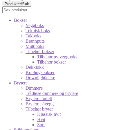
Produkter/Søk
Søk
Søk
etter:
Bokser
Veggboks
Teknisk boks
Takboks
Brannpute
Multiboks
Tilbehør bokser
Tilbehør ny veggboks
Tilbehør bokser
Dekklokk
Koblingsbokser
Downlightkasse
Brytere
Dimmere
Trådløse dimmere og brytere
Brytere innfelt
Brytere påvegg
Tilbehør bryter
Klassisk hvit
Hvit
Sort
Stikkontakter