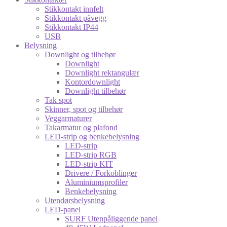
Stikkontakt innfelt
Stikkontakt påvegg
Stikkontakt IP44
USB
Belysning
Downlight og tilbehør
Downlight
Downlight rektangulær
Kontordownlight
Downlight tilbehør
Tak spot
Skinner, spot og tilbehør
Veggarmaturer
Takarmatur og plafond
LED-strip og benkebelysning
LED-strip
LED-strip RGB
LED-strip KIT
Drivere / Forkoblinger
Aluminiumsprofiler
Benkebelysning
Utendørsbelysning
LED-panel
SURF Utenpåliggende panel