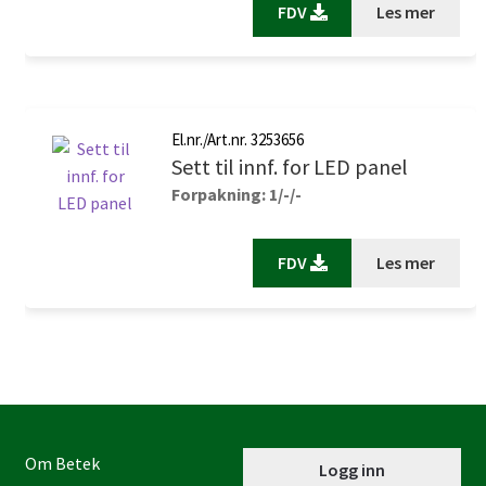
FDV
Les mer
El.nr./Art.nr. 3253656
Sett til innf. for LED panel
Forpakning: 1/-/-
FDV
Les mer
Om Betek
Logg inn