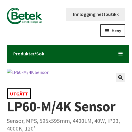
Hopp
Hopp
Innlogging nettbutikk
til
til
navigasjon
innhold
Meny
Forsiden
Produkter/Søk
Katalog og brosjyre
Kontaktinformasjon
Fold
Om Betek Norge AS
UTGÅTT
ut
LP60-M/4K Sensor
underm
Volumpriser
Sensor, MPS, 595x595mm, 4400LM, 40W, IP23,
4000K, 120°