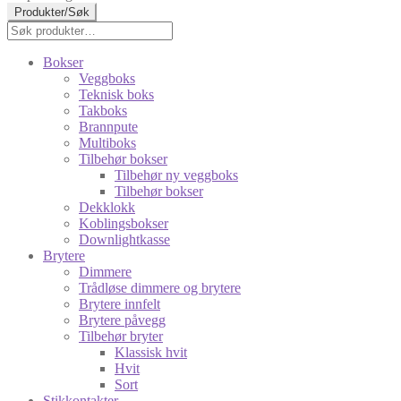
Produkter/Søk
Søk
Søk
etter:
Bokser
Veggboks
Teknisk boks
Takboks
Brannpute
Multiboks
Tilbehør bokser
Tilbehør ny veggboks
Tilbehør bokser
Dekklokk
Koblingsbokser
Downlightkasse
Brytere
Dimmere
Trådløse dimmere og brytere
Brytere innfelt
Brytere påvegg
Tilbehør bryter
Klassisk hvit
Hvit
Sort
Stikkontakter