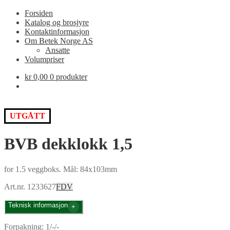
Forsiden
Katalog og brosjyre
Kontaktinformasjon
Om Betek Norge AS
Ansatte
Volumpriser
kr
0,00
0 produkter
UTGÅTT
BVB dekklokk 1,5
for 1.5 veggboks. Mål: 84x103mm
Art.nr. 1233627
FDV
Teknisk informasjon
Forpakning: 1/-/-