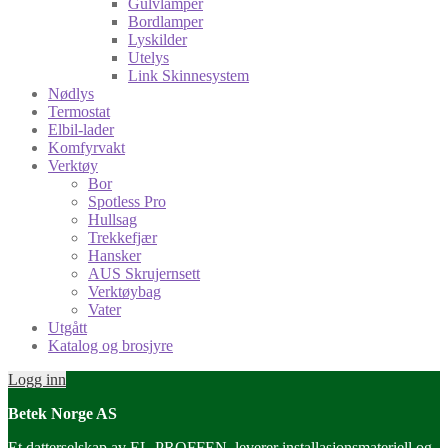
Gulvlamper
Bordlamper
Lyskilder
Utelys
Link Skinnesystem
Nødlys
Termostat
Elbil-lader
Komfyrvakt
Verktøy
Bor
Spotless Pro
Hullsag
Trekkefjær
Hansker
AUS Skrujernsett
Verktøybag
Vater
Utgått
Katalog og brosjyre
Logg inn
Betek Norge AS
Et datterselskap av EL-PROFFEN, leverer installasjonsmateriell og