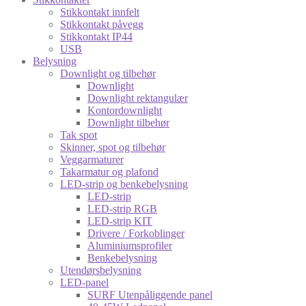
Stikkontakt innfelt
Stikkontakt påvegg
Stikkontakt IP44
USB
Belysning
Downlight og tilbehør
Downlight
Downlight rektangulær
Kontordownlight
Downlight tilbehør
Tak spot
Skinner, spot og tilbehør
Veggarmaturer
Takarmatur og plafond
LED-strip og benkebelysning
LED-strip
LED-strip RGB
LED-strip KIT
Drivere / Forkoblinger
Aluminiumsprofiler
Benkebelysning
Utendørsbelysning
LED-panel
SURF Utenpåliggende panel