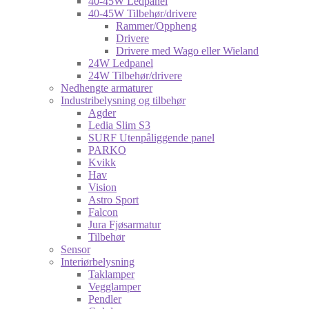
40-45W Ledpanel
40-45W Tilbehør/drivere
Rammer/Oppheng
Drivere
Drivere med Wago eller Wieland
24W Ledpanel
24W Tilbehør/drivere
Nedhengte armaturer
Industribelysning og tilbehør
Agder
Ledia Slim S3
SURF Utenpåliggende panel
PARKO
Kvikk
Hav
Vision
Astro Sport
Falcon
Jura Fjøsarmatur
Tilbehør
Sensor
Interiørbelysning
Taklamper
Vegglamper
Pendler