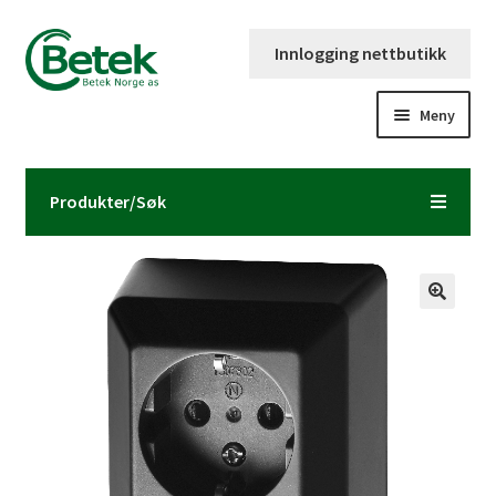
Hopp
Hopp
Innlogging nettbutikk
til
til
navigasjon
innhold
Meny
Forsiden
Produkter/Søk
Katalog og brosjyre
Kontaktinformasjon
Fold
Om Betek Norge AS
ut
underm
Volumpriser