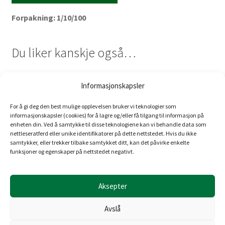
Forpakning: 1/10/100
Du liker kanskje også…
Informasjonskapsler
El.nr./Art.nr. 8813073
S-VATER – Vater for
For å gi deg den best mulige opplevelsen bruker vi teknologier som
informasjonskapsler (cookies) for å lagre og/eller få tilgang til informasjon på
stikkontakt og bryter
enheten din. Ved å samtykke til disse teknologiene kan vi behandle data som
nettleseratferd eller unike identifikatorer på dette nettstedet. Hvis du ikke
samtykker, eller trekker tilbake samtykket ditt, kan det påvirke enkelte
FDV
Les mer
funksjoner og egenskaper på nettstedet negativt.
Aksepter
Avslå