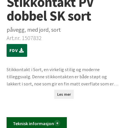
Stikkontakt PV
dobbel SK sort
påvegg, med jord, sort
Art.nr. 1507832
FDV
Stikkontakt i Sort, en virkelig stilig og moderne
tilleggsvalg. Denne stikkontakten er både støpt og
lakkert i sort, noe som gir en fin matt overflate som er
både slående og diskret. Sorte stikkontakter gir en sterk
Les mer
visuell kontrast og et luksuriøst preg til interiøret. Denne
fargen er perfekt for de som ønsker å uttrykke et distinkt
og moderne designuttrykk. Samtidig er den robust og
holdbar, noe som gjør den til et ypperlig valg for ethvert
Teknisk informasjon
prosjekt.