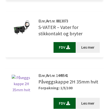
El.nr./Art.nr. 8813073
S-VATER – Vater for
stikkontakt og bryter
FDV
Les mer
El.nr./Art.nr. 1449541
Påveggskappe 2H 35mm hvit
Forpakning: 1/5/100
FDV
Les mer