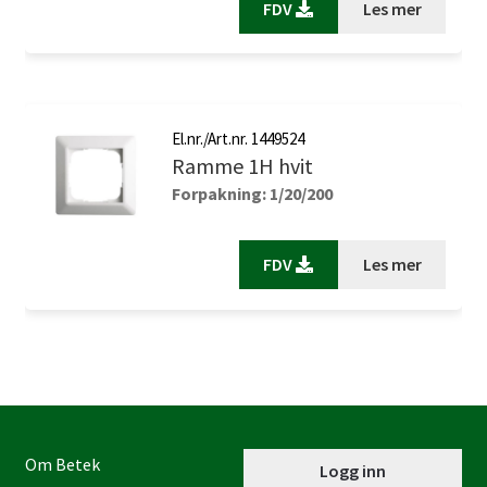
FDV
Les mer
El.nr./Art.nr. 1449524
Ramme 1H hvit
Forpakning: 1/20/200
FDV
Les mer
Om Betek
Logg inn