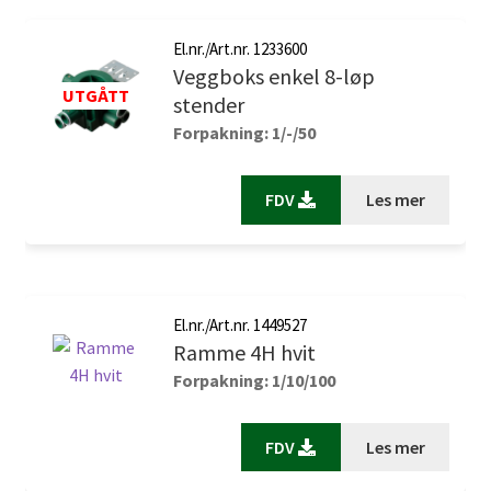
El.nr./Art.nr. 1233600
Veggboks enkel 8-løp
stender
Forpakning: 1/-/50
FDV
Les mer
El.nr./Art.nr. 1449527
Ramme 4H hvit
Forpakning: 1/10/100
FDV
Les mer