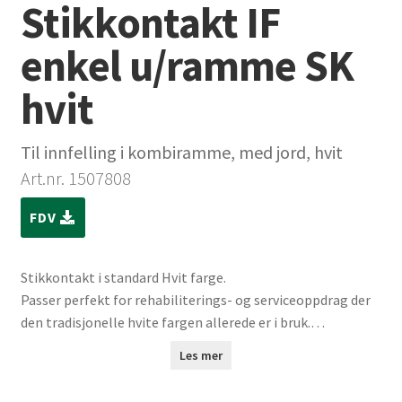
Stikkontakt IF
enkel u/ramme SK
hvit
Til innfelling i kombiramme, med jord, hvit
Art.nr. 1507808
FDV
Stikkontakt i standard Hvit farge.
Passer perfekt for rehabiliterings- og serviceoppdrag der
den tradisjonelle hvite fargen allerede er i bruk.
Ønsker du en moderne oppdatering? Ta en titt på vår nye
Les mer
fargevariant – Klassisk Hvit.