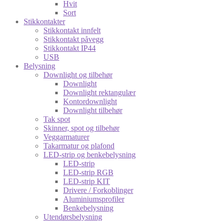
Hvit
Sort
Stikkontakter
Stikkontakt innfelt
Stikkontakt påvegg
Stikkontakt IP44
USB
Belysning
Downlight og tilbehør
Downlight
Downlight rektangulær
Kontordownlight
Downlight tilbehør
Tak spot
Skinner, spot og tilbehør
Veggarmaturer
Takarmatur og plafond
LED-strip og benkebelysning
LED-strip
LED-strip RGB
LED-strip KIT
Drivere / Forkoblinger
Aluminiumsprofiler
Benkebelysning
Utendørsbelysning