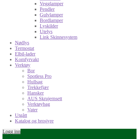
Vegglamper
Pendler
Gulvlamper
Bordlamper
Lyskilder
Utelys
Link Skinnesystem
Nødlys
Termostat
Elbil-lader
Komfyrvakt
Verktøy
Bor
Spotless Pro
Hullsag
Trekkefjær
Hansker
AUS Skrujernsett
Verktøybag
Vater
Utgått
Katalog og brosjyre
Logg inn