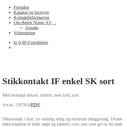
Forsiden
Katalog og brosjyre
Kontaktinformasjon
Om Betek Norge AS
Fold
Ansatte
ut
Volumpriser
undermeny
kr
0,00
0 produkter
Stikkontakt IF enkel SK sort
Med helstøpt deksel, innfelt, med jord, sort
Art.nr. 1507834
FDV
Stikkontakt i Sort, en virkelig stilig og moderne tilleggsvalg. Denne
stikkontakten er både støpt og lakkert i sort, noe som gir en fin matt