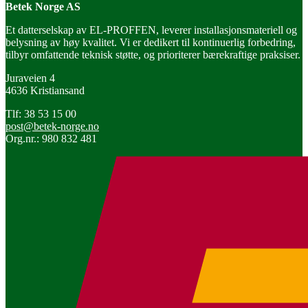
Betek Norge AS
Et datterselskap av EL-PROFFEN, leverer installasjonsmateriell og
belysning av høy kvalitet. Vi er dedikert til kontinuerlig forbedring,
tilbyr omfattende teknisk støtte, og prioriterer bærekraftige praksiser.
Juraveien 4
4636 Kristiansand
Tlf: 38 53 15 00
post@betek-norge.no
Org.nr.: 980 832 481