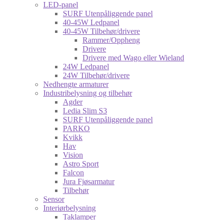
LED-panel
SURF Utenpåliggende panel
40-45W Ledpanel
40-45W Tilbehør/drivere
Rammer/Oppheng
Drivere
Drivere med Wago eller Wieland
24W Ledpanel
24W Tilbehør/drivere
Nedhengte armaturer
Industribelysning og tilbehør
Agder
Ledia Slim S3
SURF Utenpåliggende panel
PARKO
Kvikk
Hav
Vision
Astro Sport
Falcon
Jura Fjøsarmatur
Tilbehør
Sensor
Interiørbelysning
Taklamper