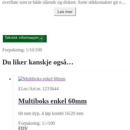
overflate som er både slående og diskret. Sorte stikkontakter gir en
sterk visuell kontrast og et luksuriøst preg til interiøret. Denne fargen
Les mer
er perfekt for de som ønsker å uttrykke et distinkt og moderne
designuttrykk. Samtidig er den robust og holdbar, noe som gjør den
til et ypperlig valg for ethvert prosjekt.
Teknisk informasjon
Forpakning: 1/10/100
Du liker kanskje også…
El.nr./Art.nr. 1233644
Multiboks enkel 60mm
60 mm dyp, 4 løp kombi 16/20 mm
Forpakning: 1/-/100
FDV