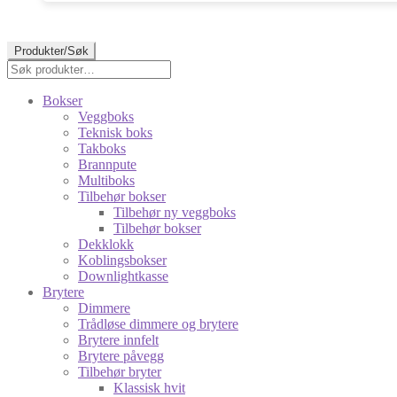
Produkter/Søk
Søk
Søk
etter:
Bokser
Veggboks
Teknisk boks
Takboks
Brannpute
Multiboks
Tilbehør bokser
Tilbehør ny veggboks
Tilbehør bokser
Dekklokk
Koblingsbokser
Downlightkasse
Brytere
Dimmere
Trådløse dimmere og brytere
Brytere innfelt
Brytere påvegg
Tilbehør bryter
Klassisk hvit