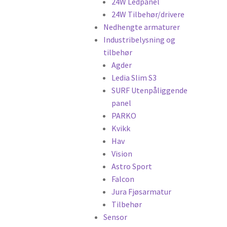
24W Ledpanel
24W Tilbehør/drivere
Nedhengte armaturer
Industribelysning og
tilbehør
Agder
Ledia Slim S3
SURF Utenpåliggende
panel
PARKO
Kvikk
Hav
Vision
Astro Sport
Falcon
Jura Fjøsarmatur
Tilbehør
Sensor