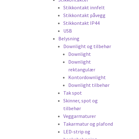
Stikkontakt innfelt
Stikkontakt påvegg
Stikkontakt IP44
USB
Belysning
Downlight og tilbehør
Downlight
Downlight
rektangulær
Kontordownlight
Downlight tilbehør
Tak spot
Skinner, spot og
tilbehør
Veggarmaturer
Takarmatur og plafond
LED-strip og