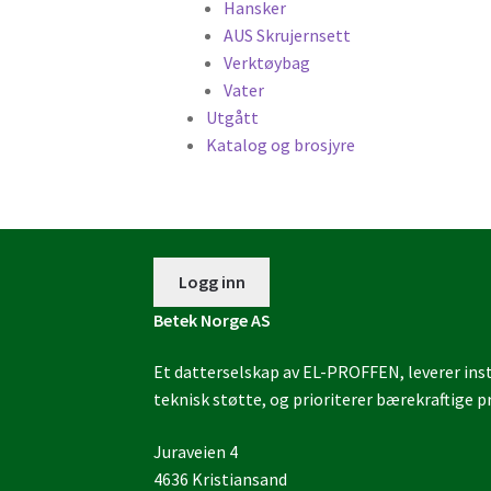
Hansker
AUS Skrujernsett
Verktøybag
Vater
Utgått
Katalog og brosjyre
Logg inn
Betek Norge AS
Et datterselskap av EL-PROFFEN, leverer insta
teknisk støtte, og prioriterer bærekraftige pr
Juraveien 4
4636 Kristiansand