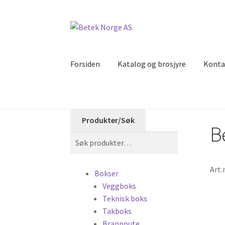
Hopp
Hopp
til
til
navigasjon
innhold
Forsiden
Katalog og brosjyre
Konta
Produkter/Søk
B
Søk
Søk
etter:
Art.
Bokser
Veggboks
Teknisk boks
Takboks
Brannpute