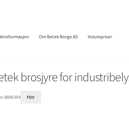
ktinformasjon
Om Betek Norge AS
Volumpriser
etek brosjyre for industribel
nr. 8806394
FDV