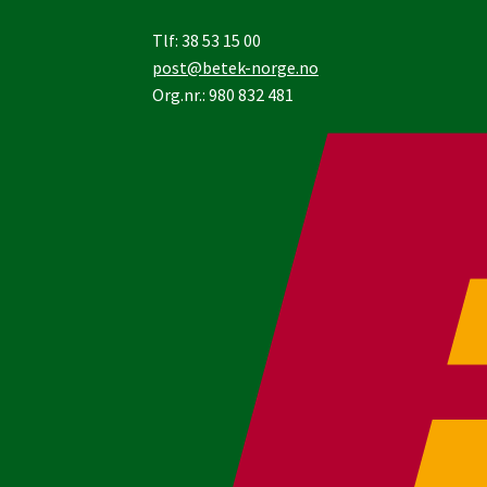
Tlf: 38 53 15 00
post@betek-norge.no
Org.nr.: 980 832 481