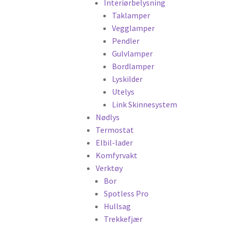
Interiørbelysning
Taklamper
Vegglamper
Pendler
Gulvlamper
Bordlamper
Lyskilder
Utelys
Link Skinnesystem
Nødlys
Termostat
Elbil-lader
Komfyrvakt
Verktøy
Bor
Spotless Pro
Hullsag
Trekkefjær