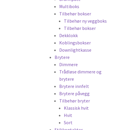
Multiboks
Tilbehør bokser
Tilbehør ny veggboks
Tilbehør bokser
Dekklokk
Koblingsbokser
Downlightkasse
Brytere
Dimmere
Trådløse dimmere og
brytere
Brytere innfelt
Brytere påvegg
Tilbehør bryter
Klassisk hvit
Hvit
Sort
Stikkontakter