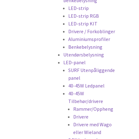
benkebelysning
LED-strip
LED-strip RGB
LED-strip KIT
Drivere / Forkoblinger
Aluminiumsprofiler
Benkebelysning
Utendørsbelysning
LED-panel
SURF Utenpåliggende
panel
40-45W Ledpanel
40-45W
Tilbehør/drivere
Rammer/Oppheng
Drivere
Drivere med Wago
eller Wieland