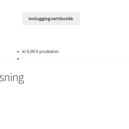
Innlogging nettbutikk
kr
0,00
0 produkter
ysning