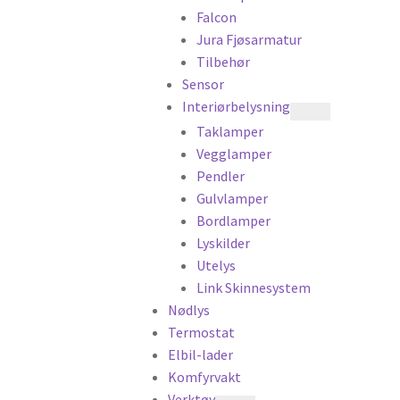
Falcon
Jura Fjøsarmatur
Tilbehør
Sensor
Interiørbelysning
Taklamper
Vegglamper
Pendler
Gulvlamper
Bordlamper
Lyskilder
Utelys
Link Skinnesystem
Nødlys
Termostat
Elbil-lader
Komfyrvakt
Verktøy