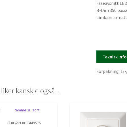
Faseavsnitt LE
B-Dim 350 passer
dimbare armatu
Dimmeren har 1-
også endevende
Dimmeren er ti
byggehøyde inn 
Minimumsverdi j
Teknisk inf
Dekslene kan og
Forpakning: 1/-
 liker kanskje også…
El.nr./Art.nr. 1449575