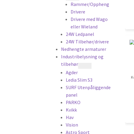
Rammer/Oppheng
Drivere
Drivere med Wago
eller Wieland
24W Ledpanel
24W Tilbehør/drivere
Nedhengte armaturer
Industribelysning og
tilbehør
Agder
K
Ledia Slim S3
SURF Utenpåliggende
panel
PARKO
Kvikk
Hav
Vision
Astro Sport