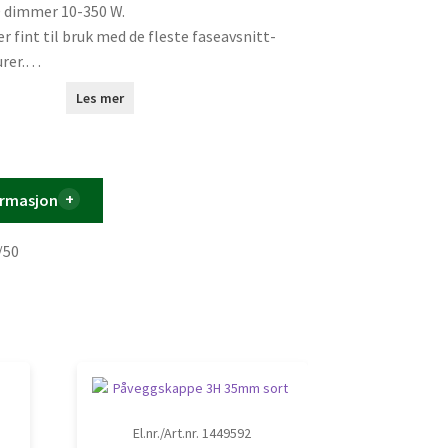
D dimmer 10-350 W.
 fint til bruk med de fleste faseavsnitt-
rer.
pol brudd og behøver kun L-fas. Den har
Les mer
r funksjon.
lpasset Betek sine rammer og har 23,5mm
i veggboks.
usteres bak deksling.
ormasjon
så bestilles separat.
/50
El.nr./Art.nr. 1449592