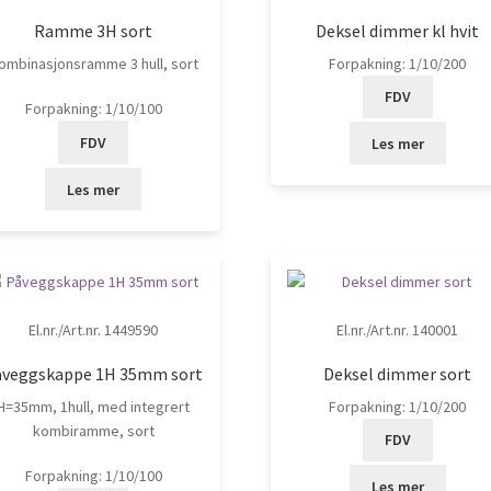
Ramme 3H sort
Deksel dimmer kl hvit
ombinasjonsramme 3 hull, sort
Forpakning: 1/10/200
FDV
Forpakning: 1/10/100
FDV
Les mer
Les mer
El.nr./Art.nr. 1449590
El.nr./Art.nr. 140001
åveggskappe 1H 35mm sort
Deksel dimmer sort
H=35mm, 1hull, med integrert
Forpakning: 1/10/200
kombiramme, sort
FDV
Forpakning: 1/10/100
Les mer