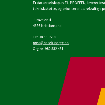
Et datterselskap av EL-PROFFEN, leverer insta
teknisk støtte, og prioriterer bærekraftige pr
Juraveien 4
4636 Kristiansand
Tlf: 38 53 15 00
post@betek-norge.no
Org.nr.: 980 832 481