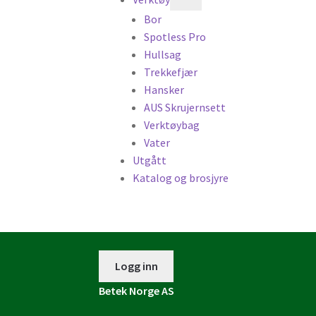
Bor
Spotless Pro
Hullsag
Trekkefjær
Hansker
AUS Skrujernsett
Verktøybag
Vater
Utgått
Katalog og brosjyre
Logg inn
Betek Norge AS