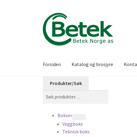
Hopp
Hopp
til
til
navigasjon
innhold
Forsiden
Katalog og brosjyre
Konta
Produkter/Søk
Søk
Søk
etter:
Bokser
Veggboks
Teknisk boks