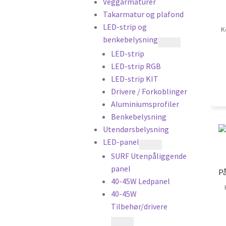
Veggarmaturer
Takarmatur og plafond
LED-strip og
K
benkebelysning
LED-strip
LED-strip RGB
LED-strip KIT
Drivere / Forkoblinger
Aluminiumsprofiler
Benkebelysning
Utendørsbelysning
LED-panel
SURF Utenpåliggende
panel
P
40-45W Ledpanel
40-45W
Tilbehør/drivere