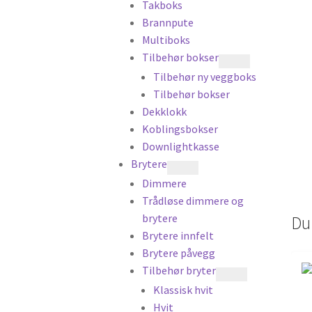
Takboks
Brannpute
Multiboks
Tilbehør bokser
Tilbehør ny veggboks
Tilbehør bokser
Dekklokk
Koblingsbokser
Downlightkasse
Brytere
Dimmere
Trådløse dimmere og
brytere
Du
Brytere innfelt
Brytere påvegg
Tilbehør bryter
Klassisk hvit
Hvit